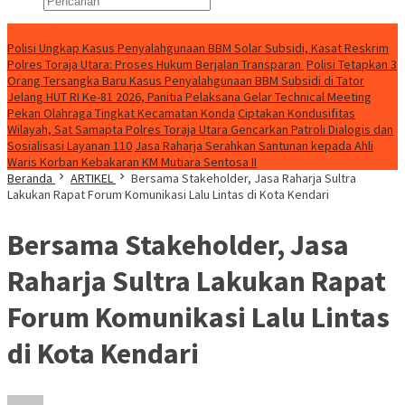
Konten Spesial
Polisi Ungkap Kasus Penyalahgunaan BBM Solar Subsidi, Kasat Reskrim
Polres Toraja Utara: Proses Hukum Berjalan Transparan
Polisi Tetapkan 3
Orang Tersangka Baru Kasus Penyalahgunaan BBM Subsidi di Tator
Jelang HUT RI Ke-81 2026, Panitia Pelaksana Gelar Technical Meeting
Pekan Olahraga Tingkat Kecamatan Konda
Ciptakan Kondusifitas
Wilayah, Sat Samapta Polres Toraja Utara Gencarkan Patroli Dialogis dan
Sosialisasi Layanan 110
Jasa Raharja Serahkan Santunan kepada Ahli
Waris Korban Kebakaran KM Mutiara Sentosa II
Beranda
ARTIKEL
Bersama Stakeholder, Jasa Raharja Sultra
Lakukan Rapat Forum Komunikasi Lalu Lintas di Kota Kendari
Bersama Stakeholder, Jasa
Raharja Sultra Lakukan Rapat
Forum Komunikasi Lalu Lintas
di Kota Kendari