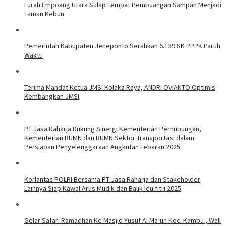
Lurah Empoang Utara Sulap Tempat Pembuangan Sampah Menjadi
Taman Kebun
Pemerintah Kabupaten Jeneponto Serahkan 6.139 SK PPPK Paruh
Waktu
Terima Mandat Ketua JMSI Kolaka Raya, ANDRI OVIANTO Optimis
Kembangkan JMSI
PT Jasa Raharja Dukung Sinergi Kementerian Perhubungan,
Kementerian BUMN dan BUMN Sektor Transportasi dalam
Persiapan Penyelenggaraan Angkutan Lebaran 2025
Korlantas POLRI Bersama PT Jasa Raharja dan Stakeholder
Lainnya Siap Kawal Arus Mudik dan Balik Idulfitri 2025
Gelar Safari Ramadhan Ke Masjid Yusuf Al Ma’un Kec. Kambu , Wali