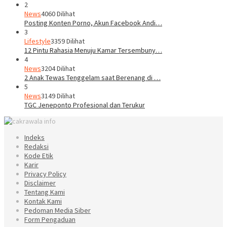
2
News
4060 Dilihat
Posting Konten Porno, Akun Facebook Andi…
3
Lifestyle
3359 Dilihat
12 Pintu Rahasia Menuju Kamar Tersembuny…
4
News
3204 Dilihat
2 Anak Tewas Tenggelam saat Berenang di …
5
News
3149 Dilihat
TGC Jeneponto Profesional dan Terukur
Indeks
Redaksi
Kode Etik
Karir
Privacy Policy
Disclaimer
Tentang Kami
Kontak Kami
Pedoman Media Siber
Form Pengaduan