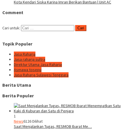
Kota Kendari Siska Karina Imran Berikan Bantuan l Unit AC
Comment
Cari untuk:
Topik Populer
Jasa Raharja
Jasa raharja sultra
Direktur Utama Jasa Raharja
Asmawa tosepu
Jasa Raharja Sulawesi Tenggara
Berita Utama
Berita Populer
1
News
6126 Dilihat
Saat Menjalankan Tugas, RESMOB Ibarat Me…