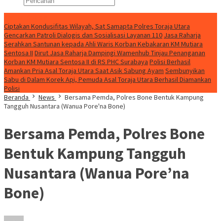
Konten Spesial
Ciptakan Kondusifitas Wilayah, Sat Samapta Polres Toraja Utara
Gencarkan Patroli Dialogis dan Sosialisasi Layanan 110
Jasa Raharja
Serahkan Santunan kepada Ahli Waris Korban Kebakaran KM Mutiara
Sentosa II
Dirut Jasa Raharja Dampingi Wamenhub Tinjau Penanganan
Korban KM Mutiara Sentosa II di RS PHC Surabaya
Polisi Berhasil
Amankan Pria Asal Toraja Utara Saat Asik Sabung Ayam
Sembunyikan
Sabu di Dalam Korek Api, Pemuda Asal Toraja Utara Berhasil Diamankan
Polisi
Beranda
News
Bersama Pemda, Polres Bone Bentuk Kampung
Tangguh Nusantara (Wanua Pore'na Bone)
Bersama Pemda, Polres Bone
Bentuk Kampung Tangguh
Nusantara (Wanua Pore’na
Bone)