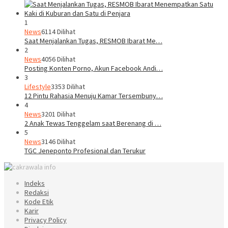
1
News
6114 Dilihat
Saat Menjalankan Tugas, RESMOB Ibarat Me…
2
News
4056 Dilihat
Posting Konten Porno, Akun Facebook Andi…
3
Lifestyle
3353 Dilihat
12 Pintu Rahasia Menuju Kamar Tersembuny…
4
News
3201 Dilihat
2 Anak Tewas Tenggelam saat Berenang di …
5
News
3146 Dilihat
TGC Jeneponto Profesional dan Terukur
Indeks
Redaksi
Kode Etik
Karir
Privacy Policy