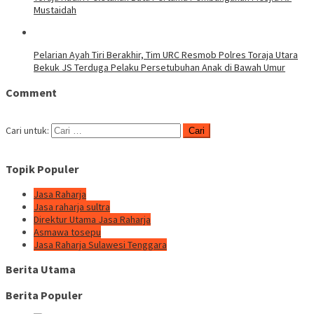
Mustaidah
Pelarian Ayah Tiri Berakhir, Tim URC Resmob Polres Toraja Utara
Bekuk JS Terduga Pelaku Persetubuhan Anak di Bawah Umur
Comment
Cari untuk:
Topik Populer
Jasa Raharja
Jasa raharja sultra
Direktur Utama Jasa Raharja
Asmawa tosepu
Jasa Raharja Sulawesi Tenggara
Berita Utama
Berita Populer