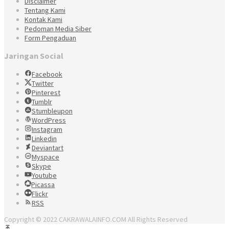
Disclaimer
Tentang Kami
Kontak Kami
Pedoman Media Siber
Form Pengaduan
Jaringan Social
Facebook
Twitter
Pinterest
Tumblr
Stumbleupon
WordPress
Instagram
Linkedin
Deviantart
Myspace
Skype
Youtube
Picassa
Flickr
RSS
Copyright © 2022 CAKRAWALAINFO.COM All Rights Reserved