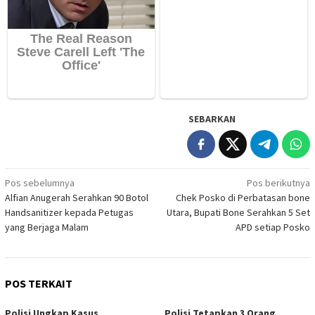
SEBARKAN
Navigasi
Pos sebelumnya
Pos berikutnya
Alfian Anugerah Serahkan 90 Botol
Chek Posko di Perbatasan bone
pos
Handsanitizer kepada Petugas
Utara, Bupati Bone Serahkan 5 Set
yang Berjaga Malam
APD setiap Posko
POS TERKAIT
Polisi Ungkap Kasus
Polisi Tetapkan 3 Orang