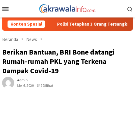
Loncat
Menu
ke
Mobile
konten
Polisi Tetapkan 3 Orang Tersangka Baru Kasus Penyalahgunaan B
Konten Spesial
Beranda
News
Berikan Bantuan, BRI Bone datangi
Rumah-rumah PKL yang Terkena
Dampak Covid-19
Admin
Mei 6, 2020
649 Dilihat