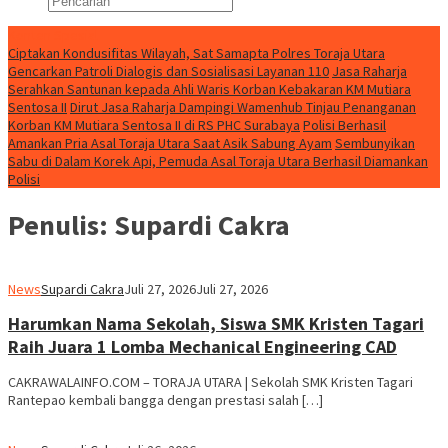
Konten Spesial
Ciptakan Kondusifitas Wilayah, Sat Samapta Polres Toraja Utara
Gencarkan Patroli Dialogis dan Sosialisasi Layanan 110
Jasa Raharja
Serahkan Santunan kepada Ahli Waris Korban Kebakaran KM Mutiara
Sentosa II
Dirut Jasa Raharja Dampingi Wamenhub Tinjau Penanganan
Korban KM Mutiara Sentosa II di RS PHC Surabaya
Polisi Berhasil
Amankan Pria Asal Toraja Utara Saat Asik Sabung Ayam
Sembunyikan
Sabu di Dalam Korek Api, Pemuda Asal Toraja Utara Berhasil Diamankan
Polisi
Penulis:
Supardi Cakra
News
Supardi Cakra
Juli 27, 2026
Juli 27, 2026
Harumkan Nama Sekolah, Siswa SMK Kristen Tagari
Raih Juara 1 Lomba Mechanical Engineering CAD
CAKRAWALAINFO.COM – TORAJA UTARA | Sekolah SMK Kristen Tagari
Rantepao kembali bangga dengan prestasi salah […]