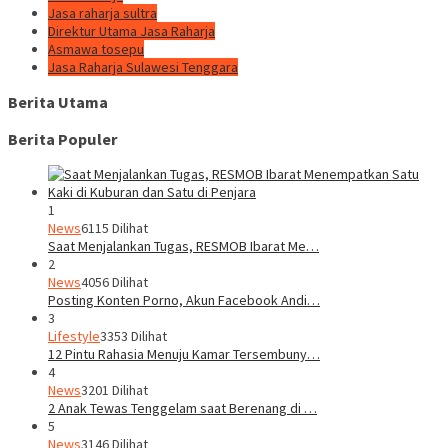
Jasa raharja sultra
Direktur Utama Jasa Raharja
Asmawa tosepu
Jasa Raharja Sulawesi Tenggara
Berita Utama
Berita Populer
1
News
6115 Dilihat
Saat Menjalankan Tugas, RESMOB Ibarat Me…
2
News
4056 Dilihat
Posting Konten Porno, Akun Facebook Andi…
3
Lifestyle
3353 Dilihat
12 Pintu Rahasia Menuju Kamar Tersembuny…
4
News
3201 Dilihat
2 Anak Tewas Tenggelam saat Berenang di …
5
News
3146 Dilihat