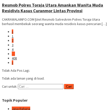
Resmob Polres Toraja Utara Amankan Wanita Muda
Residivis Kasus Curanmor Lintas Provinsi
CAKRAWALAINFO.COM |Unit Resmob Satreskrim Polres Toraja Utara
berhasil membekuk seorang wanita muda residivis kasus pencurian […]
«
1
2
3
4
…
408
»
Tidak Ada Pos Lagi.
Tidak ada laman yang di load.
Cari untuk:
Topik Populer
Jasa Raharja