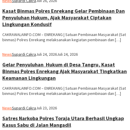
News
Supardi Cakra
Juli 26, 2026
Kasat Binmas Polres Enrekang Gelar Pembinaan Dan
Penyuluhan Hukum, Ajak Masyarakat Ciptakan
Lingkungan Kondusif
CAKRAWALAINFO.COM – ENREKANG | Satuan Pembinaan Masyarakat (Sat
binmas) Polres Enrekang melaksanakan kegiatan pembinaan dan […]
News
Supardi Cakra
Juli 24, 2026
Juli 24, 2026
Gelar Penyuluhan Hukum di Desa Tangru, Kasat
Binmas Polres Enrekang Ajak Masyarakat Tingkatkan
Keamanan Lingkungan
CAKRAWALAINFO.COM – ENREKANG | Satuan Pembinaan Masyarakat (Sat
binmas) Polres Enrekang melaksanakan kegiatan pembinaan dan […]
News
Supardi Cakra
Juli 23, 2026
Satres Narkoba Polres Toraja Utara Berhasil Ungkap
Kasus Sabu di Jalan Mangadil