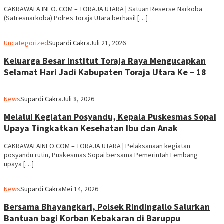
CAKRAWALA INFO. COM – TORAJA UTARA | Satuan Reserse Narkoba
(Satresnarkoba) Polres Toraja Utara berhasil […]
Uncategorized
Supardi Cakra
Juli 21, 2026
Keluarga Besar Institut Toraja Raya Mengucapkan
Selamat Hari Jadi Kabupaten Toraja Utara Ke – 18
News
Supardi Cakra
Juli 8, 2026
Melalui Kegiatan Posyandu, Kepala Puskesmas Sopai
Upaya Tingkatkan Kesehatan Ibu dan Anak
CAKRAWALAINFO.COM – TORAJA UTARA | Pelaksanaan kegiatan
posyandu rutin, Puskesmas Sopai bersama Pemerintah Lembang
upaya […]
News
Supardi Cakra
Mei 14, 2026
Bersama Bhayangkari, Polsek Rindingallo Salurkan
Bantuan bagi Korban Kebakaran di Baruppu