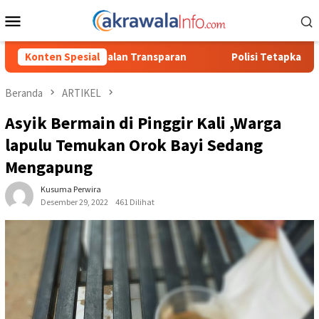
Loncat
Menu
ke
Mobile
konten
paran
Konten Spesial
Polisi Tetapkan 3 Orang Tersangka Baru Kasus Pen
Beranda
ARTIKEL
Asyik Bermain di Pinggir Kali ,Warga
lapulu Temukan Orok Bayi Sedang
Mengapung
Kusuma Perwira
Desember 29, 2022
461 Dilihat