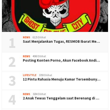
1
NEWS
6125 Dilihat
Saat Menjalankan Tugas, RESMOB Ibarat Me…
2
NEWS
4060 Dilihat
Posting Konten Porno, Akun Facebook Andi…
3
LIFESTYLE
3359 Dilihat
12 Pintu Rahasia Menuju Kamar Tersembuny…
4
NEWS
3204 Dilihat
2 Anak Tewas Tenggelam saat Berenang di …