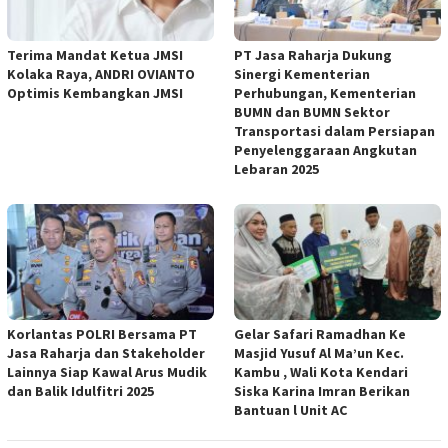
Terima Mandat Ketua JMSI
PT Jasa Raharja Dukung
Kolaka Raya, ANDRI OVIANTO
Sinergi Kementerian
Optimis Kembangkan JMSI
Perhubungan, Kementerian
BUMN dan BUMN Sektor
Transportasi dalam Persiapan
Penyelenggaraan Angkutan
Lebaran 2025
Korlantas POLRI Bersama PT
Gelar Safari Ramadhan Ke
Jasa Raharja dan Stakeholder
Masjid Yusuf Al Ma’un Kec.
Lainnya Siap Kawal Arus Mudik
Kambu , Wali Kota Kendari
dan Balik Idulfitri 2025
Siska Karina Imran Berikan
Bantuan l Unit AC