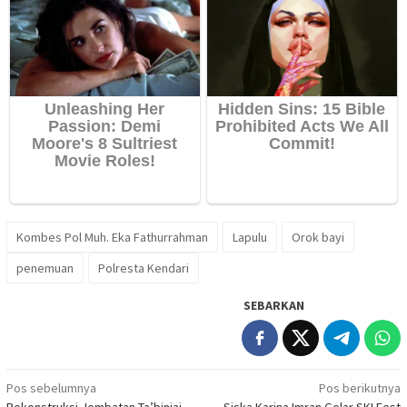
Kombes Pol Muh. Eka Fathurrahman
Lapulu
Orok bayi
penemuan
Polresta Kendari
SEBARKAN
Navigasi
Pos sebelumnya
Pos berikutnya
Rekonstruksi Jembatan Ta’binjai
Siska Karina Imran Gelar SKI Fest