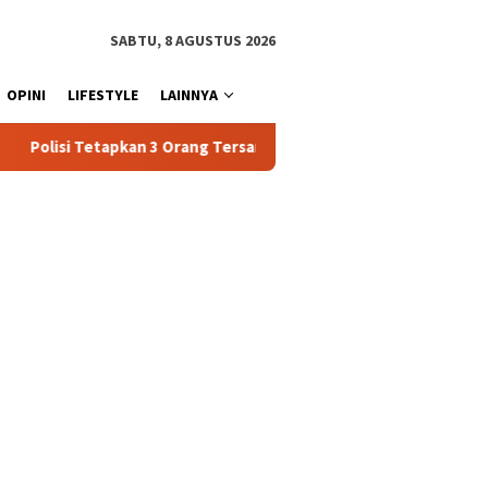
SABTU, 8 AGUSTUS 2026
OPINI
LIFESTYLE
LAINNYA
rang Tersangka Baru Kasus Penyalahgunaan BBM Subsidi di Tator