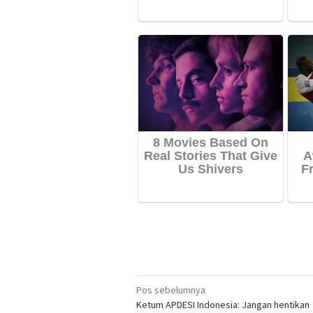
Navigasi
Pos sebelumnya
Ketum APDESI Indonesia: Jangan hentikan
pos