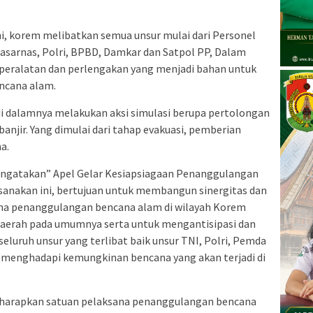
i, korem melibatkan semua unsur mulai dari Personel
asarnas, Polri, BPBD, Damkar dan Satpol PP, Dalam
 peralatan dan perlengakan yang menjadi bahan untuk
encana alam.
di dalamnya melakukan aksi simulasi berupa pertolongan
anjir. Yang dimulai dari tahap evakuasi, pemberian
a.
gatakan” Apel Gelar Kesiapsiagaan Penanggulangan
sanakan ini, bertujuan untuk membangun sinergitas dan
na penanggulangan bencana alam di wilayah Korem
daerah pada umumnya serta untuk mengantisipasi dan
eluruh unsur yang terlibat baik unsur TNI, Polri, Pemda
 menghadapi kemungkinan bencana yang akan terjadi di
diharapkan satuan pelaksana penanggulangan bencana