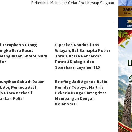
Pelabuhan Makassar Gelar Apel Kesiap Siagaan
si Tetapkan 3 Orang
Ciptakan Kondusifitas
angka Baru Kasus
Wilayah, Sat Samapta Polres
alahgunaan BBM Subsidi
Toraja Utara Gencarkan
ator
Patroli Dialogis dan
Sosialisasi Layanan 110
unyikan Sabu di Dalam
Briefing Jadi Agenda Rutin
k Api, Pemuda Asal
Pemdes Topoyo, Marlin :
ja Utara Berhasil
Bekerja Dengan Integritas
ankan Polisi
Membangun Dengan
Kolaborasi