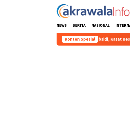
Loncat
ke
konten
NEWS
BERITA
NASIONAL
INTERN
alahgunaan BBM Solar Subsidi, Kasat Reskrim Polres Toraja Utar
Konten Spesial