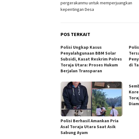
pergerakanmu untuk memperjuangkan
kepentingan Desa
POS TERKAIT
Polisi Ungkap Kasus
Poli
Penyalahgunaan BBM Solar
Ters
Subsidi, Kasat Reskrim Polres
Peny
Toraja Utara: Proses Hukum
di T
Berjalan Transparan
Semb
Kore
Tora
Diam
Polisi Berhasil Amankan Pria
Asal Toraja Utara Saat Asik
Sabung Ayam