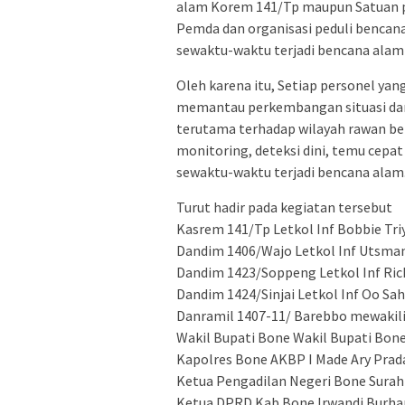
alam Korem 141/Tp maupun Satuan pe
Pemda dan organisasi peduli bencana
sewaktu-waktu terjadi bencana alam
Oleh karena itu, Setiap personel yan
memantau perkembangan situasi dan k
terutama terhadap wilayah rawan b
monitoring, deteksi dini, temu cepat 
sewaktu-waktu terjadi bencana alam
Turut hadir pada kegiatan tersebut
Kasrem 141/Tp Letkol Inf Bobbie Triy
Dandim 1406/Wajo Letkol Inf Utsman
Dandim 1423/Soppeng Letkol Inf Ric
Dandim 1424/Sinjai Letkol Inf Oo Sah
Danramil 1407-11/ Barebbo mewakil
Wakil Bupati Bone Wakil Bupati Bone
Kapolres Bone AKBP I Made Ary Prad
Ketua Pengadilan Negeri Bone Sura
Ketua DPRD Kab Bone Irwandi Burha