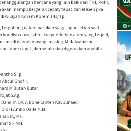
nanggulangan bencana yang lain baik dari TNI, Polri,
 akan mampu bergerak cepat, tepat dan efisien jika
 di wilayah Korem Korem 141/Tp.
g tergabung dalam pasukan siaga, agar setiap saat
ondisi cuaca, iklim dan perubahan alam yang terjadi,
encana di daerah masing-masing. Melaksanakan
dan lapor cepat, dan selalu siap digerakkan apabila
.
antho S.Ip.
 Abdul Ghofir.
hard M Butar-Butar.
rojat S.Ag.
i Dandim 1407/BoneKapten Kav Junaedi.
 Drs H.Ambo Dalle M.M.
ana SIK, MH.
hmat SH MH.
n SE.