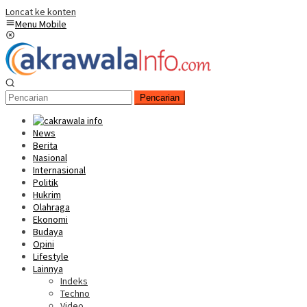
Loncat ke konten
Menu Mobile
Pencarian
News
Berita
Nasional
Internasional
Politik
Hukrim
Olahraga
Ekonomi
Budaya
Opini
Lifestyle
Lainnya
Indeks
Techno
Video