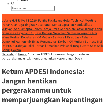
Konten Spesial
Jelang HUT RI Ke-81 2026, Panitia Pelaksana Gelar Technical Meeting
Pekan Olahraga Tingkat Kecamatan Konda
Ciptakan Kondusifitas
Wilayah, Sat Samapta Polres Toraja Utara Gencarkan Patroli Dialogis dan
Sosialisasi Layanan 110
Jasa Raharja Serahkan Santunan kepada Ahli
Waris Korban Kebakaran KM Mutiara Sentosa II
Dirut Jasa Raharja
Dampingi Wamenhub Tinjau Penanganan Korban KM Mutiara Sentosa II di
RS PHC Surabaya
Polisi Berhasil Amankan Pria Asal Toraja Utara Saat Asik
Sabung Ayam
Beranda
News
Ketum APDESI Indonesia: Jangan hentikan
pergerakanmu untuk memperjuangkan kepentingan Desa
Ketum APDESI Indonesia:
Jangan hentikan
pergerakanmu untuk
memperjuangkan kepentingan