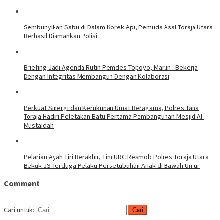
Sembunyikan Sabu di Dalam Korek Api, Pemuda Asal Toraja Utara
Berhasil Diamankan Polisi
Briefing Jadi Agenda Rutin Pemdes Topoyo, Marlin : Bekerja
Dengan Integritas Membangun Dengan Kolaborasi
Perkuat Sinergi dan Kerukunan Umat Beragama, Polres Tana
Toraja Hadiri Peletakan Batu Pertama Pembangunan Mesjid Al-
Mustaidah
Pelarian Ayah Tiri Berakhir, Tim URC Resmob Polres Toraja Utara
Bekuk JS Terduga Pelaku Persetubuhan Anak di Bawah Umur
Comment
Cari untuk: