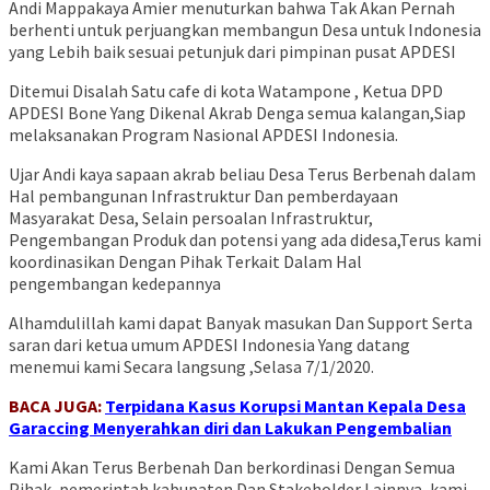
Andi Mappakaya Amier menuturkan bahwa Tak Akan Pernah
berhenti untuk perjuangkan membangun Desa untuk Indonesia
yang Lebih baik sesuai petunjuk dari pimpinan pusat APDESI
Ditemui Disalah Satu cafe di kota Watampone , Ketua DPD
APDESI Bone Yang Dikenal Akrab Denga semua kalangan,Siap
melaksanakan Program Nasional APDESI Indonesia.
Ujar Andi kaya sapaan akrab beliau Desa Terus Berbenah dalam
Hal pembangunan Infrastruktur Dan pemberdayaan
Masyarakat Desa, Selain persoalan Infrastruktur,
Pengembangan Produk dan potensi yang ada didesa,Terus kami
koordinasikan Dengan Pihak Terkait Dalam Hal
pengembangan kedepannya
Alhamdulillah kami dapat Banyak masukan Dan Support Serta
saran dari ketua umum APDESI Indonesia Yang datang
menemui kami Secara langsung ,Selasa 7/1/2020.
BACA JUGA:
Terpidana Kasus Korupsi Mantan Kepala Desa
Garaccing Menyerahkan diri dan Lakukan Pengembalian
Kami Akan Terus Berbenah Dan berkordinasi Dengan Semua
Pihak, pemerintah kabupaten Dan Stakeholder Lainnya ,kami