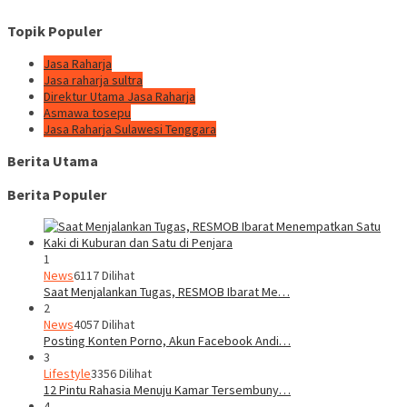
Topik Populer
Jasa Raharja
Jasa raharja sultra
Direktur Utama Jasa Raharja
Asmawa tosepu
Jasa Raharja Sulawesi Tenggara
Berita Utama
Berita Populer
1
News
6117 Dilihat
Saat Menjalankan Tugas, RESMOB Ibarat Me…
2
News
4057 Dilihat
Posting Konten Porno, Akun Facebook Andi…
3
Lifestyle
3356 Dilihat
12 Pintu Rahasia Menuju Kamar Tersembuny…
4