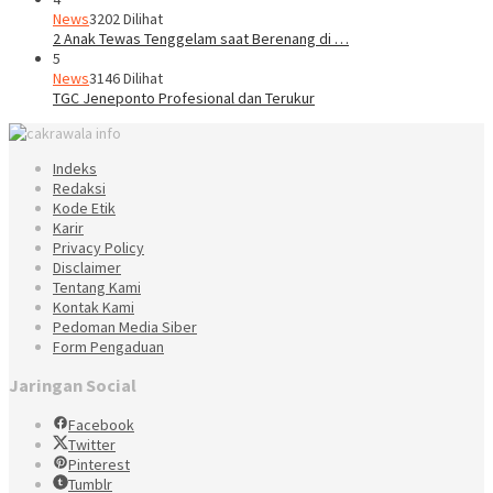
News
3202 Dilihat
2 Anak Tewas Tenggelam saat Berenang di …
5
News
3146 Dilihat
TGC Jeneponto Profesional dan Terukur
Indeks
Redaksi
Kode Etik
Karir
Privacy Policy
Disclaimer
Tentang Kami
Kontak Kami
Pedoman Media Siber
Form Pengaduan
Jaringan Social
Facebook
Twitter
Pinterest
Tumblr