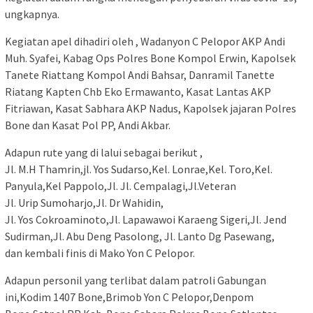
ungkapnya.
Kegiatan apel dihadiri oleh , Wadanyon C Pelopor AKP Andi
Muh. Syafei, Kabag Ops Polres Bone Kompol Erwin, Kapolsek
Tanete Riattang Kompol Andi Bahsar, Danramil Tanette
Riatang Kapten Chb Eko Ermawanto, Kasat Lantas AKP
Fitriawan, Kasat Sabhara AKP Nadus, Kapolsek jajaran Polres
Bone dan Kasat Pol PP, Andi Akbar.
Adapun rute yang di lalui sebagai berikut ,
Jl. M.H Thamrin,jl. Yos Sudarso,Kel. Lonrae,Kel. Toro,Kel.
Panyula,Kel Pappolo,Jl. Jl. Cempalagi,Jl.Veteran
Jl. Urip Sumoharjo,Jl. Dr Wahidin,
Jl. Yos Cokroaminoto,Jl. Lapawawoi Karaeng Sigeri,Jl. Jend
Sudirman,Jl. Abu Deng Pasolong, Jl. Lanto Dg Pasewang,
dan kembali finis di Mako Yon C Pelopor.
Adapun personil yang terlibat dalam patroli Gabungan
ini,Kodim 1407 Bone,Brimob Yon C Pelopor,Denpom