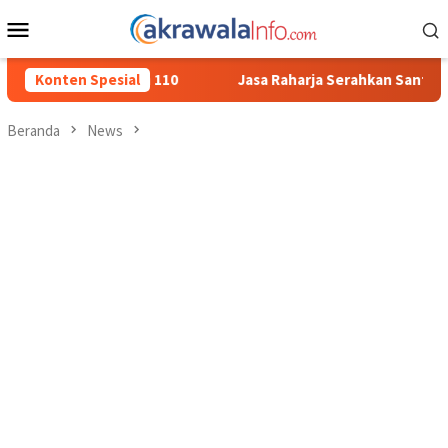
Loncat
Menu
ke
Mobile
konten
0
Konten Spesial
Jasa Raharja Serahkan Santunan kepada Ahli Waris Korb
Beranda
News