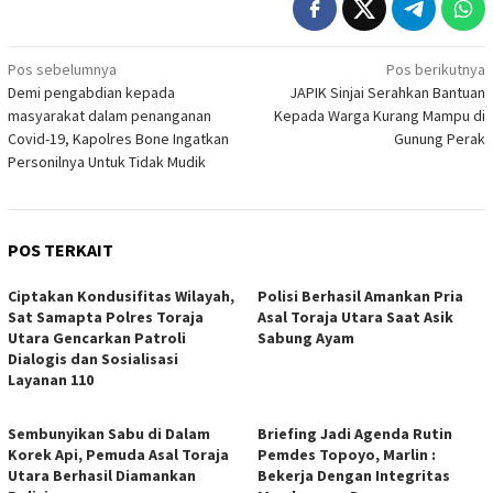
Navigasi
Pos sebelumnya
Pos berikutnya
Demi pengabdian kepada
JAPIK Sinjai Serahkan Bantuan
pos
masyarakat dalam penanganan
Kepada Warga Kurang Mampu di
Covid-19, Kapolres Bone Ingatkan
Gunung Perak
Personilnya Untuk Tidak Mudik
POS TERKAIT
Ciptakan Kondusifitas Wilayah,
Polisi Berhasil Amankan Pria
Sat Samapta Polres Toraja
Asal Toraja Utara Saat Asik
Utara Gencarkan Patroli
Sabung Ayam
Dialogis dan Sosialisasi
Layanan 110
Sembunyikan Sabu di Dalam
Briefing Jadi Agenda Rutin
Korek Api, Pemuda Asal Toraja
Pemdes Topoyo, Marlin :
Utara Berhasil Diamankan
Bekerja Dengan Integritas