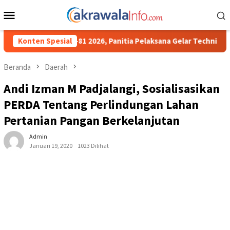
Loncat
Menu
ke
Mobile
konten
, Panitia Pelaksana Gelar Technical Meeting Pekan Olahraga Tin
Konten Spesial
Beranda
Daerah
Andi Izman M Padjalangi, Sosialisasikan
PERDA Tentang Perlindungan Lahan
Pertanian Pangan Berkelanjutan
Admin
Januari 19, 2020
1023 Dilihat