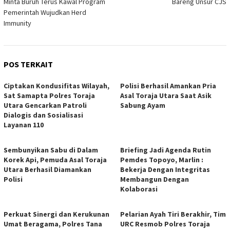
Minta Buruh Terus Kawal Program
Bareng Unsur CJS
Pemerintah Wujudkan Herd
Immunity
POS TERKAIT
Ciptakan Kondusifitas Wilayah,
Polisi Berhasil Amankan Pria
Sat Samapta Polres Toraja
Asal Toraja Utara Saat Asik
Utara Gencarkan Patroli
Sabung Ayam
Dialogis dan Sosialisasi
Layanan 110
Sembunyikan Sabu di Dalam
Briefing Jadi Agenda Rutin
Korek Api, Pemuda Asal Toraja
Pemdes Topoyo, Marlin :
Utara Berhasil Diamankan
Bekerja Dengan Integritas
Polisi
Membangun Dengan
Kolaborasi
Perkuat Sinergi dan Kerukunan
Pelarian Ayah Tiri Berakhir, Tim
Umat Beragama, Polres Tana
URC Resmob Polres Toraja