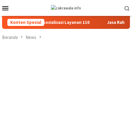
Loncat
Menu
ke
Mobile
konten
i Dialogis dan Sosialisasi Layanan 110
Konten Spesial
Jasa Raharja Sera
Beranda
News