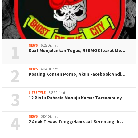
1
NEWS
6127 Dilihat
Saat Menjalankan Tugas, RESMOB Ibarat Me…
2
NEWS
4064 Dilihat
Posting Konten Porno, Akun Facebook Andi…
3
LIFESTYLE
3362 Dilihat
12 Pintu Rahasia Menuju Kamar Tersembuny…
4
NEWS
3204 Dilihat
2 Anak Tewas Tenggelam saat Berenang di …