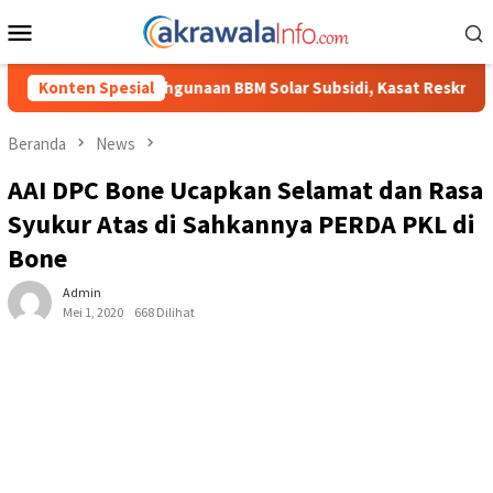
Loncat
Menu
ke
Mobile
konten
BBM Solar Subsidi, Kasat Reskrim Polres Toraja Utara: Proses H
Konten Spesial
Beranda
News
AAI DPC Bone Ucapkan Selamat dan Rasa
Syukur Atas di Sahkannya PERDA PKL di
Bone
Admin
Mei 1, 2020
668 Dilihat