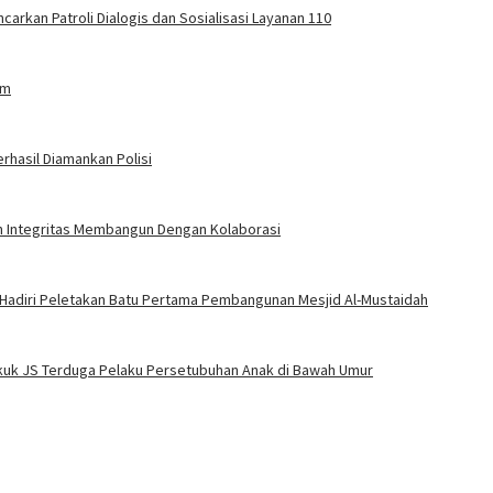
carkan Patroli Dialogis dan Sosialisasi Layanan 110
am
rhasil Diamankan Polisi
an Integritas Membangun Dengan Kolaborasi
 Hadiri Peletakan Batu Pertama Pembangunan Mesjid Al-Mustaidah
Bekuk JS Terduga Pelaku Persetubuhan Anak di Bawah Umur