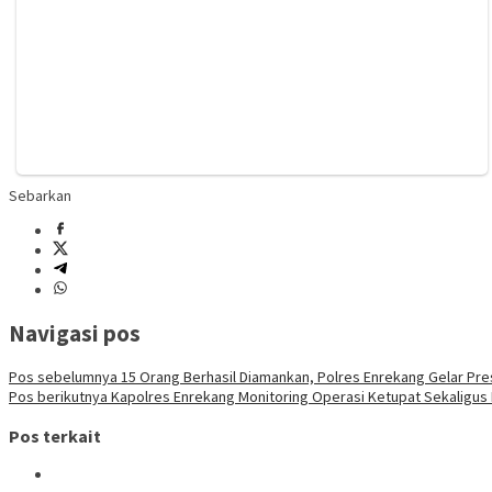
Sebarkan
Navigasi pos
Pos sebelumnya
15 Orang Berhasil Diamankan, Polres Enrekang Gelar Pre
Pos berikutnya
Kapolres Enrekang Monitoring Operasi Ketupat Sekaligus
Pos terkait