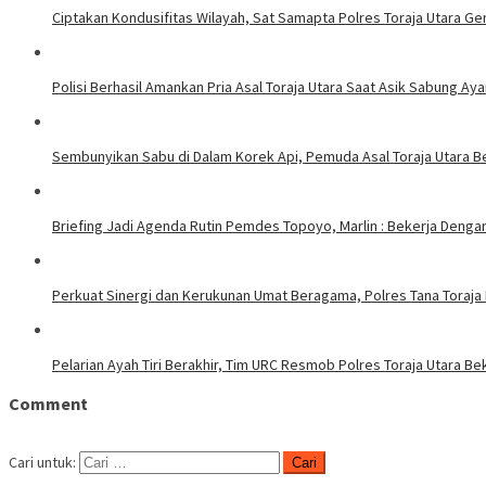
Ciptakan Kondusifitas Wilayah, Sat Samapta Polres Toraja Utara Gen
Polisi Berhasil Amankan Pria Asal Toraja Utara Saat Asik Sabung Ay
Sembunyikan Sabu di Dalam Korek Api, Pemuda Asal Toraja Utara Be
Briefing Jadi Agenda Rutin Pemdes Topoyo, Marlin : Bekerja Deng
Perkuat Sinergi dan Kerukunan Umat Beragama, Polres Tana Toraja
Pelarian Ayah Tiri Berakhir, Tim URC Resmob Polres Toraja Utara 
Comment
Cari untuk: