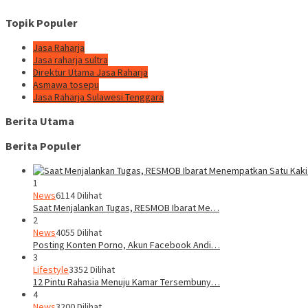
Topik Populer
Jasa Raharja
Jasa raharja sultra
Direktur Utama Jasa Raharja
Asmawa tosepu
Jasa Raharja Sulawesi Tenggara
Berita Utama
Berita Populer
1
News
6114 Dilihat
Saat Menjalankan Tugas, RESMOB Ibarat Me…
2
News
4055 Dilihat
Posting Konten Porno, Akun Facebook Andi…
3
Lifestyle
3352 Dilihat
12 Pintu Rahasia Menuju Kamar Tersembuny…
4
News
3200 Dilihat