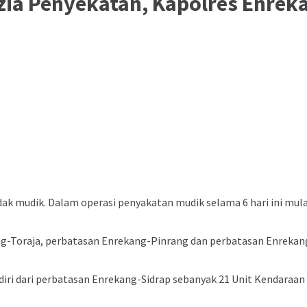
zia Penyekatan, Kapolres Enrek
 mudik. Dalam operasi penyakatan mudik selama 6 hari ini mulai
ang-Toraja, perbatasan Enrekang-Pinrang dan perbatasan Enrekang-
rdiri dari perbatasan Enrekang-Sidrap sebanyak 21 Unit Kendaraa