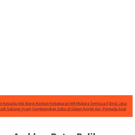
n kepada Ahli Waris Korban Kebakaran KM Mutiara Sentosa II
Dirut Jasa
t Asik Sabung Ayam
Sembunyikan Sabu di Dalam Korek Api, Pemuda Asal