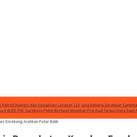
Patroli Dialogis dan Sosialisasi Layanan 110
Jasa Raharja Serahkan Santuna
 II di RS PHC Surabaya
Polisi Berhasil Amankan Pria Asal Toraja Utara Saa
res Enrekang Arahkan Putar Balik