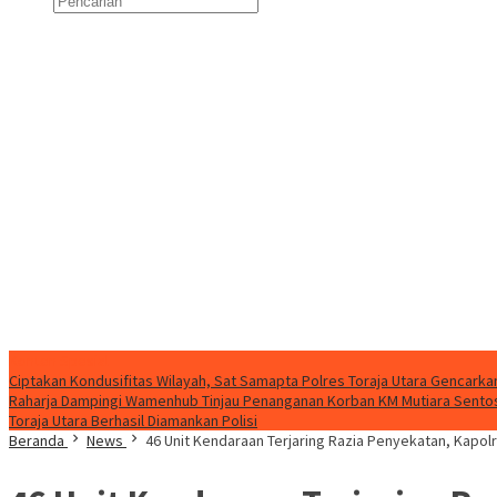
Konten Spesial
Ciptakan Kondusifitas Wilayah, Sat Samapta Polres Toraja Utara Gencarkan 
Raharja Dampingi Wamenhub Tinjau Penanganan Korban KM Mutiara Sentosa
Toraja Utara Berhasil Diamankan Polisi
Beranda
News
46 Unit Kendaraan Terjaring Razia Penyekatan, Kapol