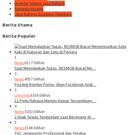
Direktur Utama Jasa Raharja
Asmawa tosepu
Jasa Raharja Sulawesi Tenggara
Berita Utama
Berita Populer
1
News
6117 Dilihat
Saat Menjalankan Tugas, RESMOB Ibarat Me…
2
News
4057 Dilihat
Posting Konten Porno, Akun Facebook Andi…
3
Lifestyle
3356 Dilihat
12 Pintu Rahasia Menuju Kamar Tersembuny…
4
News
3202 Dilihat
2 Anak Tewas Tenggelam saat Berenang di …
5
News
3146 Dilihat
TGC Jeneponto Profesional dan Terukur