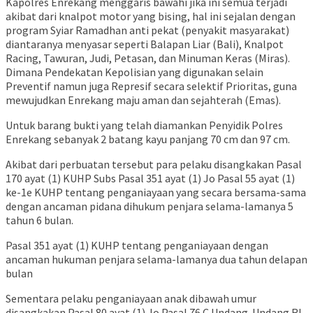
Kapolres Enrekang menggaris bawahi jika ini semua terjadi
akibat dari knalpot motor yang bising, hal ini sejalan dengan
program Syiar Ramadhan anti pekat (penyakit masyarakat)
diantaranya menyasar seperti Balapan Liar (Bali), Knalpot
Racing, Tawuran, Judi, Petasan, dan Minuman Keras (Miras).
Dimana Pendekatan Kepolisian yang digunakan selain
Preventif namun juga Represif secara selektif Prioritas, guna
mewujudkan Enrekang maju aman dan sejahterah (Emas).
Untuk barang bukti yang telah diamankan Penyidik Polres
Enrekang sebanyak 2 batang kayu panjang 70 cm dan 97 cm.
Akibat dari perbuatan tersebut para pelaku disangkakan Pasal
170 ayat (1) KUHP Subs Pasal 351 ayat (1) Jo Pasal 55 ayat (1)
ke-1e KUHP tentang penganiayaan yang secara bersama-sama
dengan ancaman pidana dihukum penjara selama-lamanya 5
tahun 6 bulan.
Pasal 351 ayat (1) KUHP tentang penganiayaan dengan
ancaman hukuman penjara selama-lamanya dua tahun delapan
bulan
Sementara pelaku penganiayaan anak dibawah umur
disangkakan Pasal 80 ayat (1) Jo Pasal 76 C Undang-Undang RI