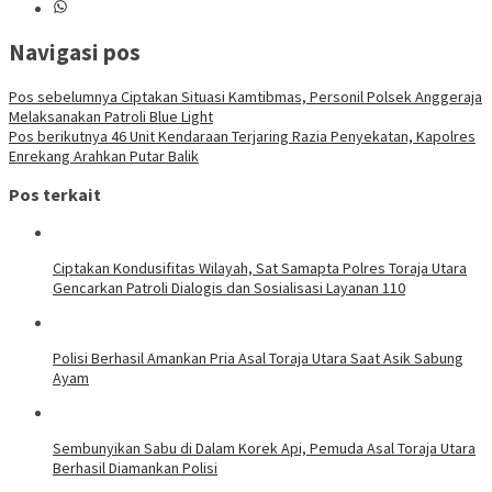
Navigasi pos
Pos sebelumnya
Ciptakan Situasi Kamtibmas, Personil Polsek Anggeraja
Melaksanakan Patroli Blue Light
Pos berikutnya
46 Unit Kendaraan Terjaring Razia Penyekatan, Kapolres
Enrekang Arahkan Putar Balik
Pos terkait
Ciptakan Kondusifitas Wilayah, Sat Samapta Polres Toraja Utara
Gencarkan Patroli Dialogis dan Sosialisasi Layanan 110
Polisi Berhasil Amankan Pria Asal Toraja Utara Saat Asik Sabung
Ayam
Sembunyikan Sabu di Dalam Korek Api, Pemuda Asal Toraja Utara
Berhasil Diamankan Polisi