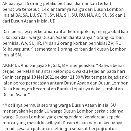
Akibatnya, 15 orang pelaku berhasil diamankan terkait
peristiwa tersebut, 14 diantaranya warga dari Dusun Lombon
inisial BA, SA, LU, SY, RI, SY, MA, SH, SU, RU, MA, AC, SU, SS dan 1
dari Dusun Asaan inisial UD.
Dari peristiwa perkelahian antar kelompok ini, mengakibatkan
6 korban dari warga Dusun Asaan diantaranya 4 orang korban
bernisial WA, SU, IR, IM dan 2 orang korban berinisial ZK, RL
(dibawag umur) sementara 1 orang korban dari dusun Lombon
inisial SM.
AKBP Dr. Andi Sinjaya SH, S.Ik, MH menjelaskan “Bahwa benar
terjadi perkelahian antar kelompok, waktu kejadian pada hari
Senin tanggal 10 Mei 2021 sekitar 21.30 Wita tempat kejadian di
jalan poros perbatasan antara Dusun Asaan dan Dusun Lombon
Desa Kadingeh Kecamatan Baraka tepatnya dekat jembatan
Dusun Asaan.”
“Motifnya bermula seorang warga Dusun Asaan inisial SU
menanyakan kepada LU warga Dusun Lombon terkait adanya
warga Dusun Lombon yang mengendarai kendaraan sepeda
motor yang masuk ke wilayah Dusun Asaan namun keduanya
terjadi kesalah pahaman sehingga sepakat berjanji untuk