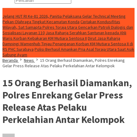
Konten Spesial
Jelang HUT RI Ke-81 2026, Panitia Pelaksana Gelar Technical Meeting
Pekan Olahraga Tingkat Kecamatan Konda
Ciptakan Kondusifitas
Wilayah, Sat Samapta Polres Toraja Utara Gencarkan Patroli Dialogis dan
Sosialisasi Layanan 110
Jasa Raharja Serahkan Santunan kepada Ahli
Waris Korban Kebakaran KM Mutiara Sentosa II
Dirut Jasa Raharja
Dampingi Wamenhub Tinjau Penanganan Korban KM Mutiara Sentosa II di
RS PHC Surabaya
Polisi Berhasil Amankan Pria Asal Toraja Utara Saat Asik
Sabung Ayam
Beranda
News
15 Orang Berhasil Diamankan, Polres Enrekang
Gelar Press Release Atas Pelaku Perkelahian Antar Kelompok
15 Orang Berhasil Diamankan,
Polres Enrekang Gelar Press
Release Atas Pelaku
Perkelahian Antar Kelompok