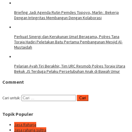
Briefing Jadi Agenda Rutin Pemdes Topoyo, Marlin : Bekerja
Dengan Integritas Membangun Dengan Kolaborasi
Perkuat Sinergi dan Kerukunan Umat Beragama, Polres Tana
Toraja Hadiri Peletakan Batu Pertama Pembangunan Mesjid Al-
Mustaidah
Pelarian Ayah Tiri Berakhir, Tim URC Resmob Polres Toraja Utara
Bekuk JS Terduga Pelaku Persetubuhan Anak di Bawah Umur
Comment
Cari untuk:
Topik Populer
Jasa Raharja
Jasa raharja sultra