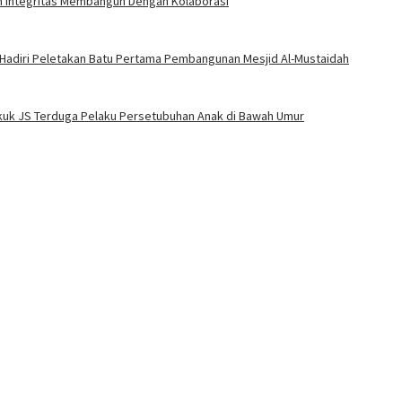
an Integritas Membangun Dengan Kolaborasi
 Hadiri Peletakan Batu Pertama Pembangunan Mesjid Al-Mustaidah
Bekuk JS Terduga Pelaku Persetubuhan Anak di Bawah Umur