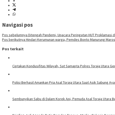
Navigasi pos
Pos sebelumnya
Ditengah Pandemi, Upacara Peringatan HUT Proklamasi di
Pos berikutnya
Hindari Kerumunan warga, Pemdes Bonto Manurung Maros B
Pos terkait
Ciptakan Kondusifitas Wilayah, Sat Samapta Polres Toraja Utara Gen
Polisi Berhasil Amankan Pria Asal Toraja Utara Saat Asik Sabung Ay
Sembunyikan Sabu di Dalam Korek Api, Pemuda Asal Toraja Utara Be