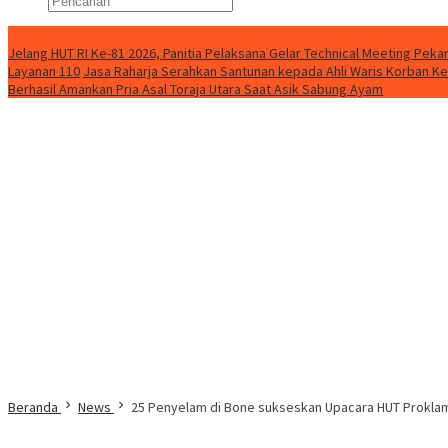
Konten Spesial
Jelang HUT RI Ke-81 2026, Panitia Pelaksana Gelar Technical Meeting Pe
Layanan 110
Jasa Raharja Serahkan Santunan kepada Ahli Waris Korban Ke
Berhasil Amankan Pria Asal Toraja Utara Saat Asik Sabung Ayam
Beranda
News
25 Penyelam di Bone sukseskan Upacara HUT Proklam