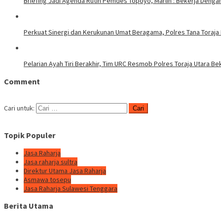
Briefing Jadi Agenda Rutin Pemdes Topoyo, Marlin : Bekerja Deng
Perkuat Sinergi dan Kerukunan Umat Beragama, Polres Tana Toraja
Pelarian Ayah Tiri Berakhir, Tim URC Resmob Polres Toraja Utara 
Comment
Cari untuk:
Topik Populer
Jasa Raharja
Jasa raharja sultra
Direktur Utama Jasa Raharja
Asmawa tosepu
Jasa Raharja Sulawesi Tenggara
Berita Utama