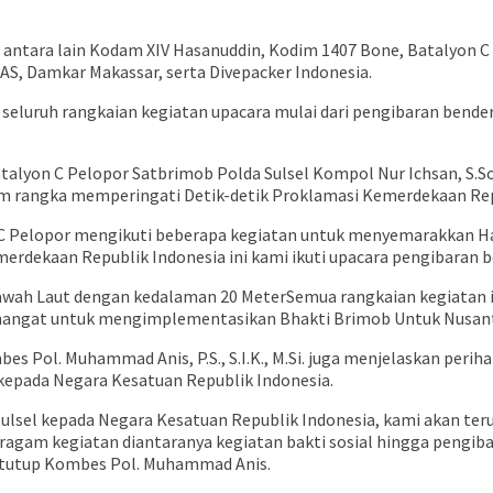
i antara lain Kodam XIV Hasanuddin, Kodim 1407 Bone, Batalyon C
S, Damkar Makassar, serta Divepacker Indonesia.
 seluruh rangkaian kegiatan upacara mulai dari pengibaran ben
atalyon C Pelopor Satbrimob Polda Sulsel Kompol Nur Ichsan, S
m rangka memperingati Detik-detik Proklamasi Kemerdekaan Repu
 C Pelopor mengikuti beberapa kegiatan untuk menyemarakkan Har
erdekaan Republik Indonesia ini kami ikuti upacara pengibaran b
Semua rangkaian kegiatan i
mangat untuk mengimplementasikan Bhakti Brimob Untuk Nusantara
 Pol. Muhammad Anis, P.S., S.I.K., M.Si. juga menjelaskan perih
 kepada Negara Kesatuan Republik Indonesia.
 Sulsel kepada Negara Kesatuan Republik Indonesia, kami akan t
agam kegiatan diantaranya kegiatan bakti sosial hingga pengibar
” tutup Kombes Pol. Muhammad Anis.