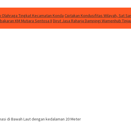
kan Olahraga Tingkat Kecamatan Konda
Ciptakan Kondusifitas Wilayah, Sat Sam
bakaran KM Mutiara Sentosa II
Dirut Jasa Raharja Dampingi Wamenhub Tinja
asi di Bawah Laut dengan kedalaman 20 Meter