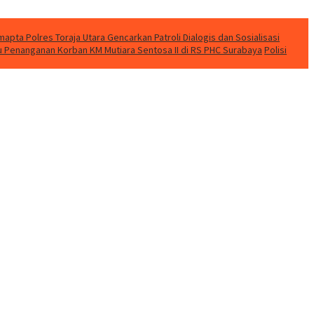
apta Polres Toraja Utara Gencarkan Patroli Dialogis dan Sosialisasi
u Penanganan Korban KM Mutiara Sentosa II di RS PHC Surabaya
Polisi