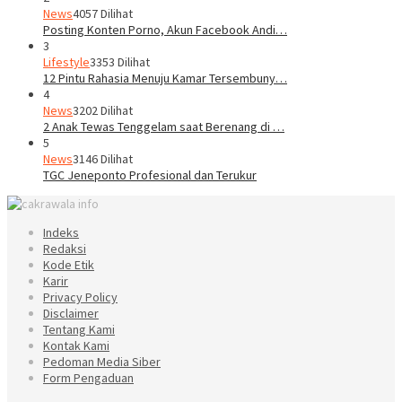
News
4057 Dilihat
Posting Konten Porno, Akun Facebook Andi…
3
Lifestyle
3353 Dilihat
12 Pintu Rahasia Menuju Kamar Tersembuny…
4
News
3202 Dilihat
2 Anak Tewas Tenggelam saat Berenang di …
5
News
3146 Dilihat
TGC Jeneponto Profesional dan Terukur
Indeks
Redaksi
Kode Etik
Karir
Privacy Policy
Disclaimer
Tentang Kami
Kontak Kami
Pedoman Media Siber
Form Pengaduan