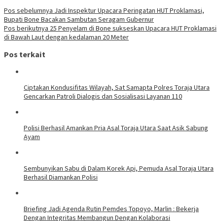
Pos sebelumnya
Jadi Inspektur Upacara Peringatan HUT Proklamasi,
Bupati Bone Bacakan Sambutan Seragam Gubernur
Pos berikutnya
25 Penyelam di Bone sukseskan Upacara HUT Proklamasi
di Bawah Laut dengan kedalaman 20 Meter
Pos terkait
Ciptakan Kondusifitas Wilayah, Sat Samapta Polres Toraja Utara
Gencarkan Patroli Dialogis dan Sosialisasi Layanan 110
Polisi Berhasil Amankan Pria Asal Toraja Utara Saat Asik Sabung
Ayam
Sembunyikan Sabu di Dalam Korek Api, Pemuda Asal Toraja Utara
Berhasil Diamankan Polisi
Briefing Jadi Agenda Rutin Pemdes Topoyo, Marlin : Bekerja
Dengan Integritas Membangun Dengan Kolaborasi