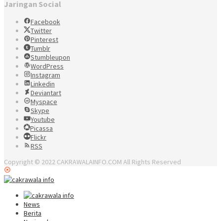
Jaringan Social
Facebook
Twitter
Pinterest
Tumblr
Stumbleupon
WordPress
Instagram
Linkedin
Deviantart
Myspace
Skype
Youtube
Picassa
Flickr
RSS
Copyright © 2022 CAKRAWALAINFO.COM All Rights Reserved
News
Berita