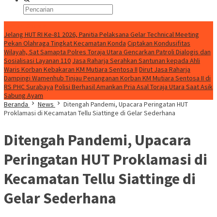
Konten Spesial
Jelang HUT RI Ke-81 2026, Panitia Pelaksana Gelar Technical Meeting
Pekan Olahraga Tingkat Kecamatan Konda
Ciptakan Kondusifitas
Wilayah, Sat Samapta Polres Toraja Utara Gencarkan Patroli Dialogis dan
Sosialisasi Layanan 110
Jasa Raharja Serahkan Santunan kepada Ahli
Waris Korban Kebakaran KM Mutiara Sentosa II
Dirut Jasa Raharja
Dampingi Wamenhub Tinjau Penanganan Korban KM Mutiara Sentosa II di
RS PHC Surabaya
Polisi Berhasil Amankan Pria Asal Toraja Utara Saat Asik
Sabung Ayam
Beranda
News
Ditengah Pandemi, Upacara Peringatan HUT
Proklamasi di Kecamatan Tellu Siattinge di Gelar Sederhana
Ditengah Pandemi, Upacara
Peringatan HUT Proklamasi di
Kecamatan Tellu Siattinge di
Gelar Sederhana