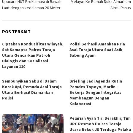
Upacara HUT Proklamasi di Bawah
Melayat Ke Rumah Duka Almarhum
Laut dengan kedalaman 20 Meter
Aiptu Panus
POS TERKAIT
Ciptakan Kondusifitas Wilayah,
Polisi Berhasil Amankan Pria
Sat Samapta Polres Toraja
Asal Toraja Utara Saat Asik
Utara Gencarkan Patroli
Sabung Ayam
Dialogis dan Sosialisasi
Layanan 110
Sembunyikan Sabu di Dalam
Briefing Jadi Agenda Rutin
Korek Api, Pemuda Asal Toraja
Pemdes Topoyo, Marlin :
Utara Berhasil Diamankan
Bekerja Dengan Integritas
Polisi
Membangun Dengan
Kolaborasi
Pelarian Ayah Tiri Berakhir, Tim
URC Resmob Polres Toraja
Utara Bekuk JS Terduga Pelaku