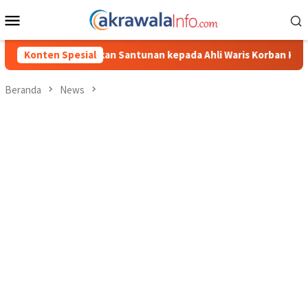
Loncat
Menu
ke
Mobile
konten
unan kepada Ahli Waris Korban Kebakaran KM Mutiara Sentosa II
Konten Spesial
Beranda
News