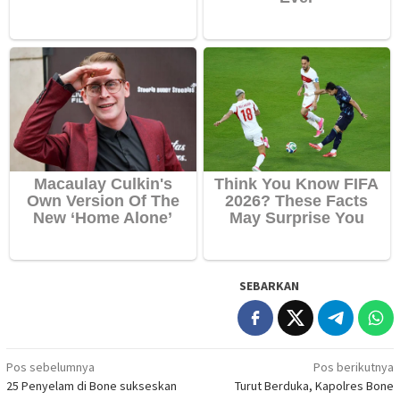
SEBARKAN
Navigasi
Pos sebelumnya
Pos berikutnya
25 Penyelam di Bone sukseskan
Turut Berduka, Kapolres Bone
pos