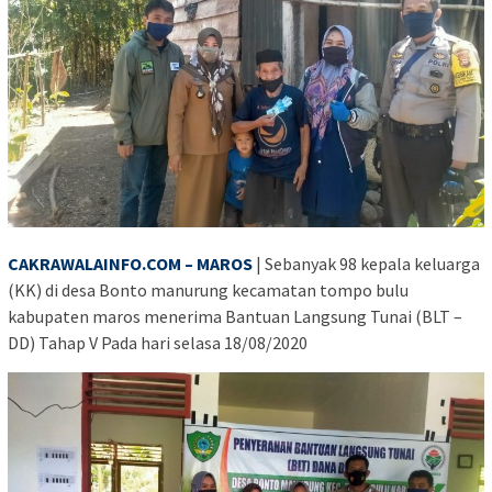
CAKRAWALAINFO.COM – MAROS
| Sebanyak 98 kepala keluarga
(KK) di desa Bonto manurung kecamatan tompo bulu
kabupaten maros menerima Bantuan Langsung Tunai (BLT –
DD) Tahap V Pada hari selasa 18/08/2020