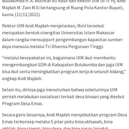
Bulukumba H. A. Muchtar Ali Yusuf dan Rektor UIM Dr. Ir. Hj. Andi
Majdah M. Zain M.Si berlangsung di Ruang Pola Kantor Bupati,
kamis (11/11/2021).
Rektor UIM Andi Majdah menjelaskan, MoU tersebut
merupakan bentuk sinergitas Universitas Islam Makassar
dalam rangka mensupport pengembangan kapasitas sumber
daya manusia melalui Tri Dharma Perguruan Tinggi.
“melalui kesepakatan ini, bagaimana UIM ikut membantu
mengembangkan SDM di Kabupaten Bulukumba dan juga UIM
bisa ikut serta meningkatkan program kerja di seluruh bidang,”
ungkap Andi Majdah.
Selain itu, dirinya juga menuturkan bahwa sebelumnya UIM
pernah melakukan sosialisasi terkait desa binaan yang disebut
Program Desa Emas.
Secara garis besarnya, Andi Majdah menyebutkan program Desa
Emas terkonsep melalui 5 pilar yaitu bina ukhuwah, bina
ahklak, bina sinergi, bina dana, dan bina pasar (produk