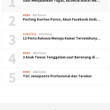
1
Saat Menjalankan Tugas, RESMOB Ibarat Me…
2
NEWS
4057 Dilihat
Posting Konten Porno, Akun Facebook Andi…
3
LIFESTYLE
3353 Dilihat
12 Pintu Rahasia Menuju Kamar Tersembuny…
4
NEWS
3202 Dilihat
2 Anak Tewas Tenggelam saat Berenang di …
5
NEWS
3146 Dilihat
TGC Jeneponto Profesional dan Terukur