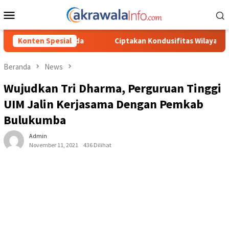
Loncat
Menu
ke
Mobile
konten
Ciptakan Kondusifitas Wilayah, Sat Samapta Polres Toraja Utara G
Konten Spesial
Beranda
News
Wujudkan Tri Dharma, Perguruan Tinggi
UIM Jalin Kerjasama Dengan Pemkab
Bulukumba
Admin
November 11, 2021
436 Dilihat