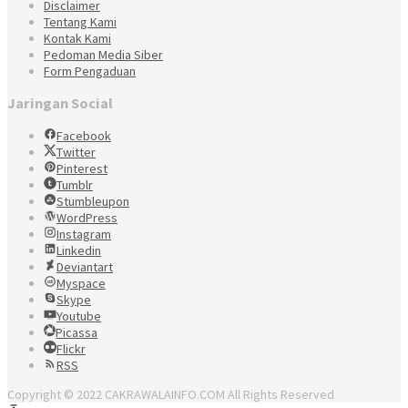
Disclaimer
Tentang Kami
Kontak Kami
Pedoman Media Siber
Form Pengaduan
Jaringan Social
Facebook
Twitter
Pinterest
Tumblr
Stumbleupon
WordPress
Instagram
Linkedin
Deviantart
Myspace
Skype
Youtube
Picassa
Flickr
RSS
Copyright © 2022 CAKRAWALAINFO.COM All Rights Reserved