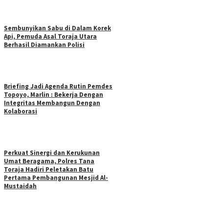
Sembunyikan Sabu di Dalam Korek
Api, Pemuda Asal Toraja Utara
Berhasil Diamankan Polisi
Briefing Jadi Agenda Rutin Pemdes
Topoyo, Marlin : Bekerja Dengan
Integritas Membangun Dengan
Kolaborasi
Perkuat Sinergi dan Kerukunan
Umat Beragama, Polres Tana
Toraja Hadiri Peletakan Batu
Pertama Pembangunan Mesjid Al-
Mustaidah