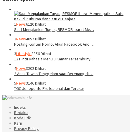
1
News
6120 Dilihat
Saat Menjalankan Tugas, RESMOB Ibarat Me…
2
News
4057 Dilihat
Posting Konten Porno, Akun Facebook Andi…
3
Lifestyle
3356 Dilihat
12 Pintu Rahasia Menuju Kamar Tersembuny…
4
News
3202 Dilihat
2 Anak Tewas Tenggelam saat Berenang di …
5
News
3146 Dilihat
TGC Jeneponto Profesional dan Terukur
Indeks
Redaksi
Kode Etik
Karir
Privacy Policy