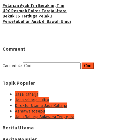
Pelarian Ayah Tiri Berakhir, Tim
URC Resmob Polres Toraja Utara
Bekuk JS Terduga Pelaku
Persetubuhan Anak di Bawah Umur
Comment
Cari untuk:
Topik Populer
Jasa Raharja
Jasa raharja sultra
Direktur Utama Jasa Raharja
Asmawa tosepu
Jasa Raharja Sulawesi Tenggara
Berita Utama
Berita Populer