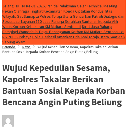
Konten Spesial
Jelang HUT RI Ke-81 2026, Panitia Pelaksana Gelar Technical Meeting
Pekan Olahraga Tingkat Kecamatan Konda
Ciptakan Kondusifitas
Wilayah, Sat Samapta Polres Toraja Utara Gencarkan Patroli Dialogis dan
Sosialisasi Layanan 110
Jasa Raharja Serahkan Santunan kepada Ahli
Waris Korban Kebakaran KM Mutiara Sentosa II
Dirut Jasa Raharja
Dampingi Wamenhub Tinjau Penanganan Korban KM Mutiara Sentosa II di
RS PHC Surabaya
Polisi Berhasil Amankan Pria Asal Toraja Utara Saat Asik
Sabung Ayam
Beranda
News
Wujud Kepedulian Sesama, Kapolres Takalar Berikan
Bantuan Sosial Kepada Korban Bencana Angin Puting Beliung
Wujud Kepedulian Sesama,
Kapolres Takalar Berikan
Bantuan Sosial Kepada Korban
Bencana Angin Puting Beliung