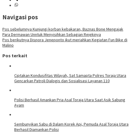
Navigasi pos
Pos sebelumnya
Kunjungi korban kebakaran, Baznas Bone Mengajak
Para Dermawan Unntuk Menyisihkan Sebagian Rejekinya
Pos berikutnya
Dispora Jeneponto ikut meriahkan Kegiatan Fun Bike di
Malino
Pos terkait
Ciptakan Kondusifitas Wilayah, Sat Samapta Polres Toraja Utara
Gencarkan Patroli Dialogis dan Sosialisasi Layanan 110
Polisi Berhasil Amankan Pria Asal Toraja Utara Saat Asik Sabung
Ayam
Sembunyikan Sabu di Dalam Korek Api, Pemuda Asal Toraja Utara
Berhasil Diamankan Polisi