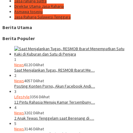
Jasa raharja sultra
Direktur Utama Jasa Raharja
Asmawa tosepu
Jasa Raharja Sulawesi Tenggara
Berita Utama
Berita Populer
1
News
6120 Dilihat
Saat Menjalankan Tugas, RESMOB Ibarat Me…
2
News
4057 Dilihat
Posting Konten Porno, Akun Facebook Andi…
3
Lifestyle
3356 Dilihat
12 Pintu Rahasia Menuju Kamar Tersembuny…
4
News
3202 Dilihat
2 Anak Tewas Tenggelam saat Berenang di …
5
News
3146 Dilihat