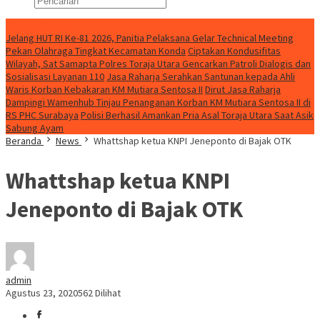
Konten Spesial
Jelang HUT RI Ke-81 2026, Panitia Pelaksana Gelar Technical Meeting
Pekan Olahraga Tingkat Kecamatan Konda
Ciptakan Kondusifitas
Wilayah, Sat Samapta Polres Toraja Utara Gencarkan Patroli Dialogis dan
Sosialisasi Layanan 110
Jasa Raharja Serahkan Santunan kepada Ahli
Waris Korban Kebakaran KM Mutiara Sentosa II
Dirut Jasa Raharja
Dampingi Wamenhub Tinjau Penanganan Korban KM Mutiara Sentosa II di
RS PHC Surabaya
Polisi Berhasil Amankan Pria Asal Toraja Utara Saat Asik
Sabung Ayam
Beranda
News
Whattshap ketua KNPI Jeneponto di Bajak OTK
Whattshap ketua KNPI
Jeneponto di Bajak OTK
admin
Agustus 23, 2020
562 Dilihat