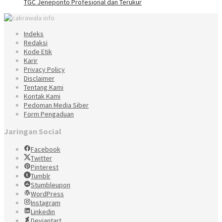
TGC Jeneponto Profesional dan Terukur
Indeks
Redaksi
Kode Etik
Karir
Privacy Policy
Disclaimer
Tentang Kami
Kontak Kami
Pedoman Media Siber
Form Pengaduan
Jaringan Social
Facebook
Twitter
Pinterest
Tumblr
Stumbleupon
WordPress
Instagram
Linkedin
Deviantart