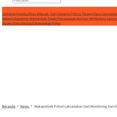
Konten Spesial
Ciptakan Kondusifitas Wilayah, Sat Samapta Polres Toraja Utara Gencarkan 
Raharja Dampingi Wamenhub Tinjau Penanganan Korban KM Mutiara Sentosa
Toraja Utara Berhasil Diamankan Polisi
Beranda
News
Wakapolsek Polsel Laksanakan Giat Monitoring Dan E