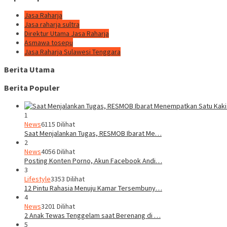
Jasa Raharja
Jasa raharja sultra
Direktur Utama Jasa Raharja
Asmawa tosepu
Jasa Raharja Sulawesi Tenggara
Berita Utama
Berita Populer
1
News
6115 Dilihat
Saat Menjalankan Tugas, RESMOB Ibarat Me…
2
News
4056 Dilihat
Posting Konten Porno, Akun Facebook Andi…
3
Lifestyle
3353 Dilihat
12 Pintu Rahasia Menuju Kamar Tersembuny…
4
News
3201 Dilihat
2 Anak Tewas Tenggelam saat Berenang di …
5