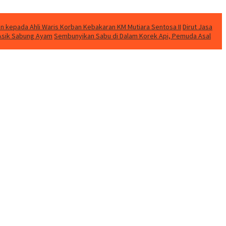
n kepada Ahli Waris Korban Kebakaran KM Mutiara Sentosa II
Dirut Jasa
t Asik Sabung Ayam
Sembunyikan Sabu di Dalam Korek Api, Pemuda Asal