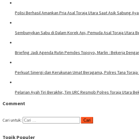
Polisi Berhasil Amankan Pria Asal Toraja Utara Saat Asik Sabung Ay
Sembunyikan Sabu di Dalam Korek Api, Pemuda Asal Toraja Utara Be
Briefing Jadi Agenda Rutin Pemdes Topoyo, Marlin : Bekerja Deng
Perkuat Sinergi dan Kerukunan Umat Beragama, Polres Tana Toraja
Pelarian Ayah Tiri Berakhir, Tim URC Resmob Polres Toraja Utara 
Comment
Cari untuk:
Topik Populer