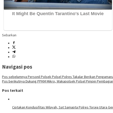
Sebarkan
Navigasi pos
Pos sebelumnya
Personil Polsek Polsel Polres Takalar Berikan Pengama
Pos berikutnya
Dukung PPKM Mikro, Wakapolsek Polsel Pimpin Pembagian 
Pos terkait
Ciptakan Kondusifitas Wilayah, Sat Samapta Polres Toraja Utara Gen