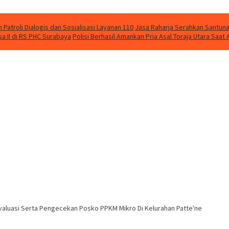
Patroli Dialogis dan Sosialisasi Layanan 110
Jasa Raharja Serahkan Santuna
 II di RS PHC Surabaya
Polisi Berhasil Amankan Pria Asal Toraja Utara Saa
valuasi Serta Pengecekan Posko PPKM Mikro Di Kelurahan Patte'ne