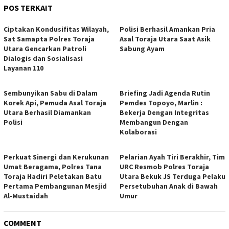
POS TERKAIT
Ciptakan Kondusifitas Wilayah,
Polisi Berhasil Amankan Pria
Sat Samapta Polres Toraja
Asal Toraja Utara Saat Asik
Utara Gencarkan Patroli
Sabung Ayam
Dialogis dan Sosialisasi
Layanan 110
Sembunyikan Sabu di Dalam
Briefing Jadi Agenda Rutin
Korek Api, Pemuda Asal Toraja
Pemdes Topoyo, Marlin :
Utara Berhasil Diamankan
Bekerja Dengan Integritas
Polisi
Membangun Dengan
Kolaborasi
Perkuat Sinergi dan Kerukunan
Pelarian Ayah Tiri Berakhir, Tim
Umat Beragama, Polres Tana
URC Resmob Polres Toraja
Toraja Hadiri Peletakan Batu
Utara Bekuk JS Terduga Pelaku
Pertama Pembangunan Mesjid
Persetubuhan Anak di Bawah
Al-Mustaidah
Umur
COMMENT