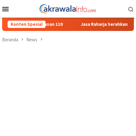
Loncat
Menu
ke
Mobile
konten
n 110
Konten Spesial
Jasa Raharja Serahkan Santunan kepada Ahli Waris 
Beranda
News