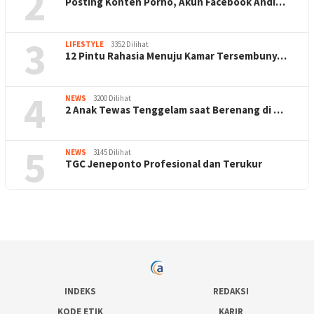
2
Posting Konten Porno, Akun Facebook Andi…
3
LIFESTYLE
3352 Dilihat
12 Pintu Rahasia Menuju Kamar Tersembuny…
4
NEWS
3200 Dilihat
2 Anak Tewas Tenggelam saat Berenang di …
5
NEWS
3145 Dilihat
TGC Jeneponto Profesional dan Terukur
INDEKS
REDAKSI
KODE ETIK
KARIR