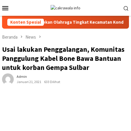
Loncat
Menu
ke
Mobile
konten
hnical Meeting Pekan Olahraga Tingkat Kecamatan Konda
Konten Spesial
C
Beranda
News
Usai lakukan Penggalangan, Komunitas
Panggulung Kabel Bone Bawa Bantuan
untuk korban Gempa Sulbar
Admin
Januari 21, 2021
633 Dilihat