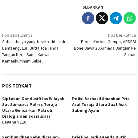
SEBARKAN
Navigasi
Pos sebelumnya
Pos berikutnya
Satu satunya yang terakreditasi di
Peduli Korban Gempa, APDESI
pos
Bantaeng, LBH Butta Toa Tanda
Bone Bawa 20 Armada Bantuan ke
Tangan Kerja Sama Kanwil
Sulbar
Kemenkumham Sulsel
POS TERKAIT
Ciptakan Kondusifitas Wilayah,
Polisi Berhasil Amankan Pria
Sat Samapta Polres Toraja
Asal Toraja Utara Saat Asik
Utara Gencarkan Patroli
Sabung Ayam
Dialogis dan Sosialisasi
Layanan 110
Sembunyikan Sabu di Dalam
Briefing Jadi Agenda Rutin