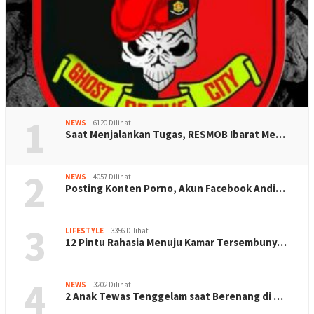
1
NEWS
6120 Dilihat
Saat Menjalankan Tugas, RESMOB Ibarat Me…
2
NEWS
4057 Dilihat
Posting Konten Porno, Akun Facebook Andi…
3
LIFESTYLE
3356 Dilihat
12 Pintu Rahasia Menuju Kamar Tersembuny…
4
NEWS
3202 Dilihat
2 Anak Tewas Tenggelam saat Berenang di …