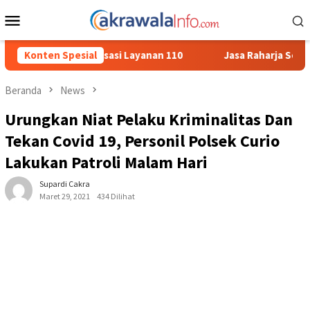
Loncat
Menu
ke
Mobile
konten
 Layanan 110
Konten Spesial
Jasa Raharja Serahkan Santunan kepada Ahli
Beranda
News
Urungkan Niat Pelaku Kriminalitas Dan
Tekan Covid 19, Personil Polsek Curio
Lakukan Patroli Malam Hari
Supardi Cakra
Maret 29, 2021
434 Dilihat