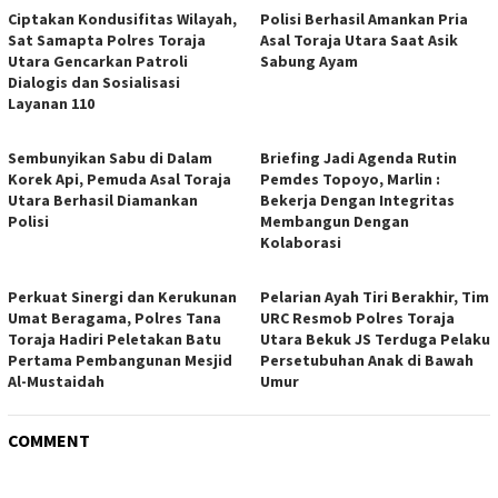
Ciptakan Kondusifitas Wilayah,
Polisi Berhasil Amankan Pria
Sat Samapta Polres Toraja
Asal Toraja Utara Saat Asik
Utara Gencarkan Patroli
Sabung Ayam
Dialogis dan Sosialisasi
Layanan 110
Sembunyikan Sabu di Dalam
Briefing Jadi Agenda Rutin
Korek Api, Pemuda Asal Toraja
Pemdes Topoyo, Marlin :
Utara Berhasil Diamankan
Bekerja Dengan Integritas
Polisi
Membangun Dengan
Kolaborasi
Perkuat Sinergi dan Kerukunan
Pelarian Ayah Tiri Berakhir, Tim
Umat Beragama, Polres Tana
URC Resmob Polres Toraja
Toraja Hadiri Peletakan Batu
Utara Bekuk JS Terduga Pelaku
Pertama Pembangunan Mesjid
Persetubuhan Anak di Bawah
Al-Mustaidah
Umur
COMMENT