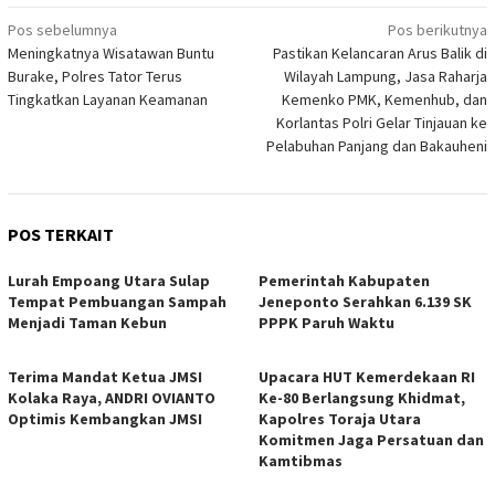
Navigasi
Pos sebelumnya
Pos berikutnya
Meningkatnya Wisatawan Buntu
Pastikan Kelancaran Arus Balik di
pos
Burake, Polres Tator Terus
Wilayah Lampung, Jasa Raharja
Tingkatkan Layanan Keamanan
Kemenko PMK, Kemenhub, dan
Korlantas Polri Gelar Tinjauan ke
Pelabuhan Panjang dan Bakauheni
POS TERKAIT
Lurah Empoang Utara Sulap
Pemerintah Kabupaten
Tempat Pembuangan Sampah
Jeneponto Serahkan 6.139 SK
Menjadi Taman Kebun
PPPK Paruh Waktu
Terima Mandat Ketua JMSI
Upacara HUT Kemerdekaan RI
Kolaka Raya, ANDRI OVIANTO
Ke-80 Berlangsung Khidmat,
Optimis Kembangkan JMSI
Kapolres Toraja Utara
Komitmen Jaga Persatuan dan
Kamtibmas