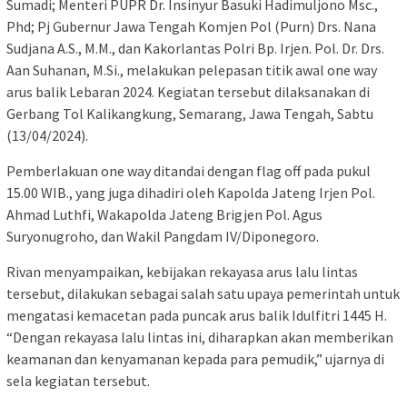
Sumadi; Menteri PUPR Dr. Insinyur Basuki Hadimuljono Msc.,
Phd; Pj Gubernur Jawa Tengah Komjen Pol (Purn) Drs. Nana
Sudjana A.S., M.M., dan Kakorlantas Polri Bp. Irjen. Pol. Dr. Drs.
Aan Suhanan, M.Si., melakukan pelepasan titik awal one way
arus balik Lebaran 2024. Kegiatan tersebut dilaksanakan di
Gerbang Tol Kalikangkung, Semarang, Jawa Tengah, Sabtu
(13/04/2024).
Pemberlakuan one way ditandai dengan flag off pada pukul
15.00 WIB., yang juga dihadiri oleh Kapolda Jateng Irjen Pol.
Ahmad Luthfi, Wakapolda Jateng Brigjen Pol. Agus
Suryonugroho, dan Wakil Pangdam IV/Diponegoro.
Rivan menyampaikan, kebijakan rekayasa arus lalu lintas
tersebut, dilakukan sebagai salah satu upaya pemerintah untuk
mengatasi kemacetan pada puncak arus balik Idulfitri 1445 H.
“Dengan rekayasa lalu lintas ini, diharapkan akan memberikan
keamanan dan kenyamanan kepada para pemudik,” ujarnya di
sela kegiatan tersebut.