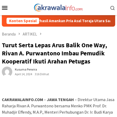
Loncat
Menu
ke
Mobile
konten
il Amankan Pria Asal Toraja Utara Saat Asik Sabung Ayam
Konten Spesial
Beranda
ARTIKEL
Turut Serta Lepas Arus Balik One Way,
Rivan A. Purwantono Imbau Pemudik
Kooperatif Ikuti Arahan Petugas
Kusuma Perwira
April 14, 2024
316 Dilihat
CAKRAWALAINFO.COM
–
JAWA TENGAH
– Direktur Utama Jasa
Raharja Rivan A. Purwantono bersama Menko PMK Prof. Dr.
Muhadjir Effendy, M.A.P., Menteri Perhubungan Dr. Ir. Budi Karya