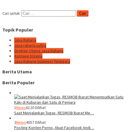
Cari untuk:
Topik Populer
Jasa Raharja
Jasa raharja sultra
Direktur Utama Jasa Raharja
Asmawa tosepu
Jasa Raharja Sulawesi Tenggara
Berita Utama
Berita Populer
1
News
6120 Dilihat
Saat Menjalankan Tugas, RESMOB Ibarat Me…
2
News
4057 Dilihat
Posting Konten Porno, Akun Facebook Andi…