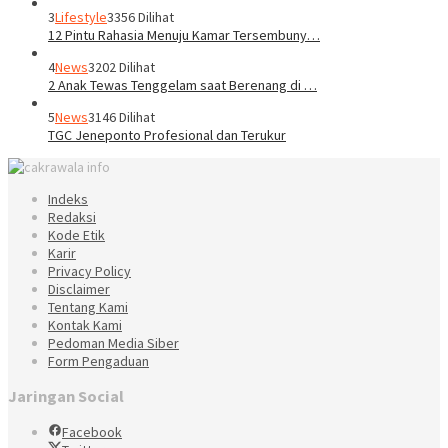
3
Lifestyle
3356 Dilihat
12 Pintu Rahasia Menuju Kamar Tersembuny…
4
News
3202 Dilihat
2 Anak Tewas Tenggelam saat Berenang di …
5
News
3146 Dilihat
TGC Jeneponto Profesional dan Terukur
Indeks
Redaksi
Kode Etik
Karir
Privacy Policy
Disclaimer
Tentang Kami
Kontak Kami
Pedoman Media Siber
Form Pengaduan
Jaringan Social
Facebook