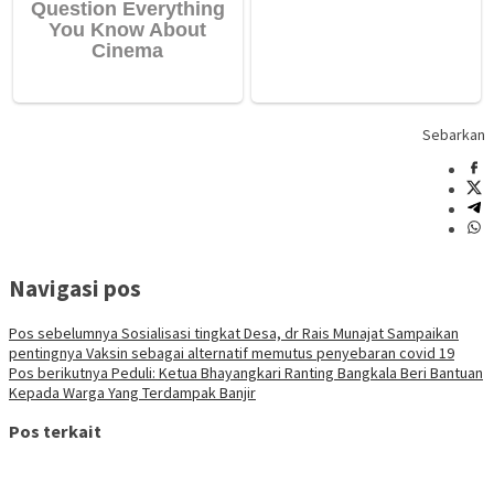
Sebarkan
Navigasi pos
Pos sebelumnya
Sosialisasi tingkat Desa, dr Rais Munajat Sampaikan
pentingnya Vaksin sebagai alternatif memutus penyebaran covid 19
Pos berikutnya
Peduli: Ketua Bhayangkari Ranting Bangkala Beri Bantuan
Kepada Warga Yang Terdampak Banjir
Pos terkait