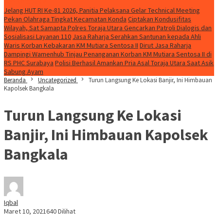
Konten Spesial
Jelang HUT RI Ke-81 2026, Panitia Pelaksana Gelar Technical Meeting
Pekan Olahraga Tingkat Kecamatan Konda
Ciptakan Kondusifitas
Wilayah, Sat Samapta Polres Toraja Utara Gencarkan Patroli Dialogis dan
Sosialisasi Layanan 110
Jasa Raharja Serahkan Santunan kepada Ahli
Waris Korban Kebakaran KM Mutiara Sentosa II
Dirut Jasa Raharja
Dampingi Wamenhub Tinjau Penanganan Korban KM Mutiara Sentosa II di
RS PHC Surabaya
Polisi Berhasil Amankan Pria Asal Toraja Utara Saat Asik
Sabung Ayam
Beranda
Uncategorized
Turun Langsung Ke Lokasi Banjir, Ini Himbauan
Kapolsek Bangkala
Turun Langsung Ke Lokasi
Banjir, Ini Himbauan Kapolsek
Bangkala
Iqbal
Maret 10, 2021
640 Dilihat