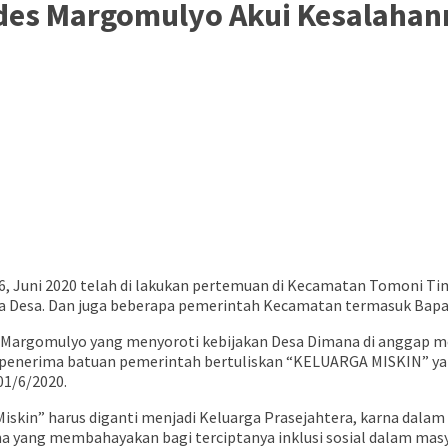
des Margomulyo Akui Kesalahan
 26, Juni 2020 telah di lakukan pertemuan di Kecamatan Tomoni T
ala Desa. Dan juga beberapa pemerintah Kecamatan termasuk Bap
a Margomulyo yang menyoroti kebijakan Desa Dimana di anggap m
er penerima batuan pemerintah bertuliskan “KELUARGA MISKIN” 
01/6/2020.
iskin” harus diganti menjadi Keluarga Prasejahtera, karna dalam
 yang membahayakan bagi terciptanya inklusi sosial dalam masy