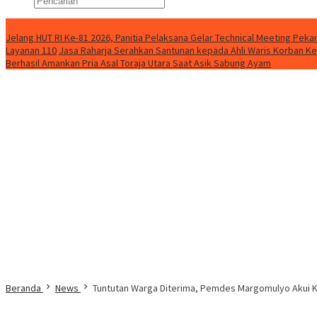
Konten Spesial
Jelang HUT RI Ke-81 2026, Panitia Pelaksana Gelar Technical Meeting Pe
Layanan 110
Jasa Raharja Serahkan Santunan kepada Ahli Waris Korban Ke
Berhasil Amankan Pria Asal Toraja Utara Saat Asik Sabung Ayam
Beranda
News
Tuntutan Warga Diterima, Pemdes Margomulyo Akui 