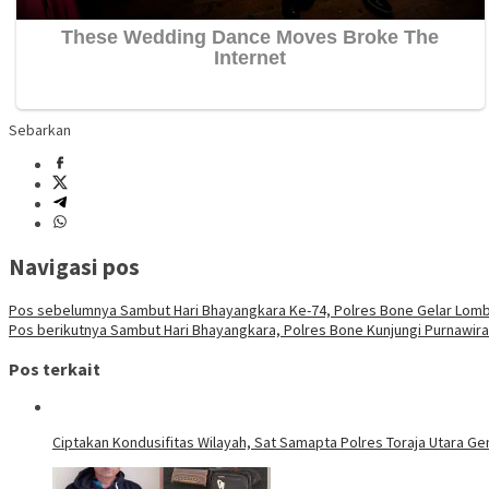
Sebarkan
Navigasi pos
Pos sebelumnya
Sambut Hari Bhayangkara Ke-74, Polres Bone Gelar Lo
Pos berikutnya
Sambut Hari Bhayangkara, Polres Bone Kunjungi Purnawira
Pos terkait
Ciptakan Kondusifitas Wilayah, Sat Samapta Polres Toraja Utara Gen