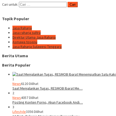
Cari untuk:
Topik Populer
Jasa Raharja
Jasa raharja sultra
Direktur Utama Jasa Raharja
Asmawa tosepu
Jasa Raharja Sulawesi Tenggara
Berita Utama
Berita Populer
1
News
6120 Dilihat
Saat Menjalankan Tugas, RESMOB Ibarat Me…
2
News
4057 Dilihat
Posting Konten Porno, Akun Facebook Andi…
3
Lifestyle
3356 Dilihat