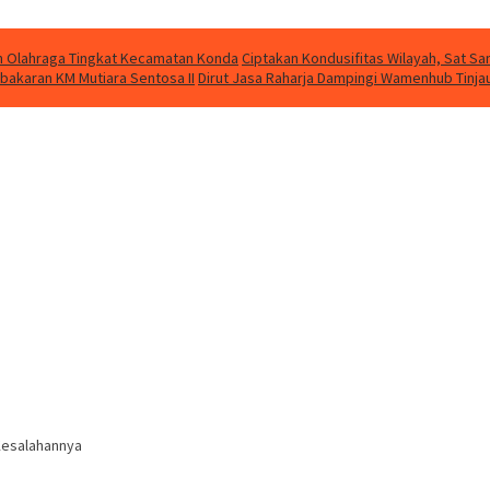
kan Olahraga Tingkat Kecamatan Konda
Ciptakan Kondusifitas Wilayah, Sat Sam
bakaran KM Mutiara Sentosa II
Dirut Jasa Raharja Dampingi Wamenhub Tinja
Kesalahannya