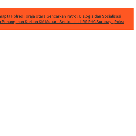
apta Polres Toraja Utara Gencarkan Patroli Dialogis dan Sosialisasi
u Penanganan Korban KM Mutiara Sentosa II di RS PHC Surabaya
Polisi