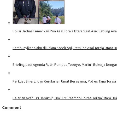
Polisi Berhasil Amankan Pria Asal Toraja Utara Saat Asik Sabung Ay
Sembunyikan Sabu di Dalam Korek Api, Pemuda Asal Toraja Utara Be
Briefing Jadi Agenda Rutin Pemdes Topoyo, Marlin : Bekerja Deng
Perkuat Sinergi dan Kerukunan Umat Beragama, Polres Tana Toraja
Pelarian Ayah Tiri Berakhir, Tim URC Resmob Polres Toraja Utara 
Comment