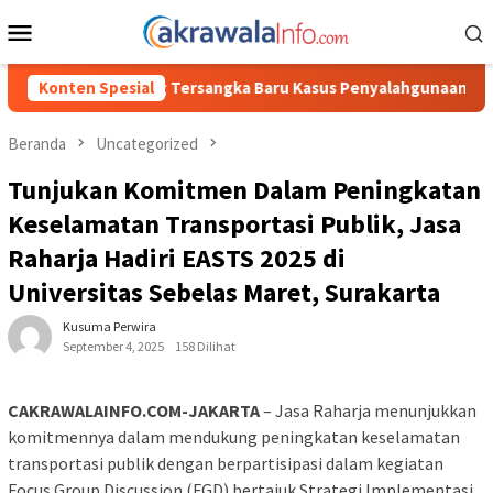
Loncat
Menu
ke
Mobile
konten
sangka Baru Kasus Penyalahgunaan BBM Subsidi di Tator
Konten Spesial
Beranda
Uncategorized
Tunjukan Komitmen Dalam Peningkatan
Keselamatan Transportasi Publik, Jasa
Raharja Hadiri EASTS 2025 di
Universitas Sebelas Maret, Surakarta
Kusuma Perwira
September 4, 2025
158 Dilihat
CAKRAWALAINFO.COM-JAKARTA
– Jasa Raharja menunjukkan
komitmennya dalam mendukung peningkatan keselamatan
transportasi publik dengan berpartisipasi dalam kegiatan
Focus Group Discussion (FGD) bertajuk Strategi Implementasi