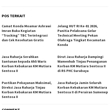
POS TERKAIT
Camat Konda Moamar Ashrawi
Jelang HUT RI Ke-81 2026,
Imran Buka Kegiatan
Panitia Pelaksana Gelar
“Tracking” TBC Terintegrasi
Technical Meeting Pekan
dan Cek Kesehatan Gratis
Olahraga Tingkat Kecamatan
Konda
Jasa Raharja Serahkan
Dirut Jasa Raharja Dampingi
Santunan kepada Ahli Waris
Wamenhub Tinjau Penanganan
Korban Kebakaran KM Mutiara
Korban KM Mutiara Sentosa II
Sentosa II
di RS PHC Surabaya
Pastikan Pekayanan Maksimal,
Jasa Raharja Jamin Seluruh
Direksi Jasa Raharja Tinjau
Korban Kebakaran KM Mutiara
Korban Kebakaran KM Mutiara
Sentosa II di Perairan Sumenep
Sentosa II
COMMENT