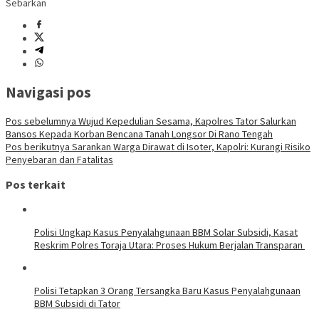
Sebarkan
Navigasi pos
Pos sebelumnya
Wujud Kepedulian Sesama, Kapolres Tator Salurkan
Bansos Kepada Korban Bencana Tanah Longsor Di Rano Tengah
Pos berikutnya
Sarankan Warga Dirawat di Isoter, Kapolri: Kurangi Risiko
Penyebaran dan Fatalitas
Pos terkait
Polisi Ungkap Kasus Penyalahgunaan BBM Solar Subsidi, Kasat
Reskrim Polres Toraja Utara: Proses Hukum Berjalan Transparan
Polisi Tetapkan 3 Orang Tersangka Baru Kasus Penyalahgunaan
BBM Subsidi di Tator