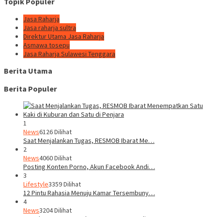
Topik Populer
Jasa Raharja
Jasa raharja sultra
Direktur Utama Jasa Raharja
Asmawa tosepu
Jasa Raharja Sulawesi Tenggara
Berita Utama
Berita Populer
1
News
6126 Dilihat
Saat Menjalankan Tugas, RESMOB Ibarat Me…
2
News
4060 Dilihat
Posting Konten Porno, Akun Facebook Andi…
3
Lifestyle
3359 Dilihat
12 Pintu Rahasia Menuju Kamar Tersembuny…
4
News
3204 Dilihat