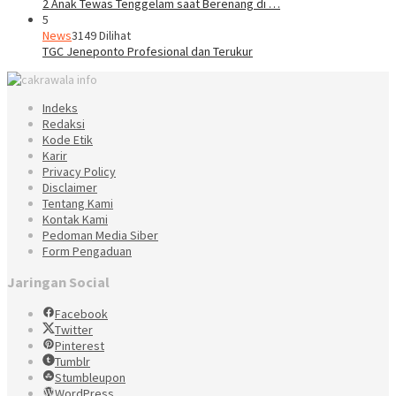
2 Anak Tewas Tenggelam saat Berenang di …
5
News
3149 Dilihat
TGC Jeneponto Profesional dan Terukur
Indeks
Redaksi
Kode Etik
Karir
Privacy Policy
Disclaimer
Tentang Kami
Kontak Kami
Pedoman Media Siber
Form Pengaduan
Jaringan Social
Facebook
Twitter
Pinterest
Tumblr
Stumbleupon
WordPress