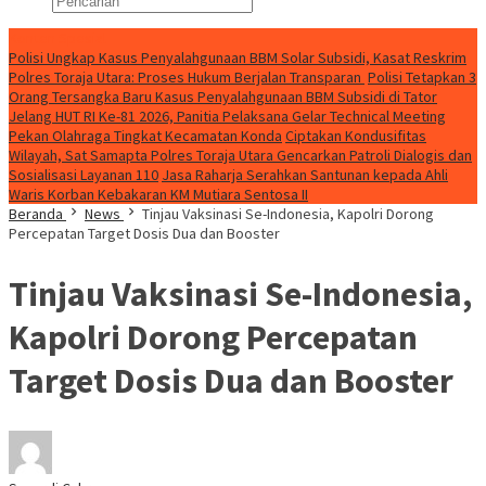
Konten Spesial
Polisi Ungkap Kasus Penyalahgunaan BBM Solar Subsidi, Kasat Reskrim
Polres Toraja Utara: Proses Hukum Berjalan Transparan
Polisi Tetapkan 3
Orang Tersangka Baru Kasus Penyalahgunaan BBM Subsidi di Tator
Jelang HUT RI Ke-81 2026, Panitia Pelaksana Gelar Technical Meeting
Pekan Olahraga Tingkat Kecamatan Konda
Ciptakan Kondusifitas
Wilayah, Sat Samapta Polres Toraja Utara Gencarkan Patroli Dialogis dan
Sosialisasi Layanan 110
Jasa Raharja Serahkan Santunan kepada Ahli
Waris Korban Kebakaran KM Mutiara Sentosa II
Beranda
News
Tinjau Vaksinasi Se-Indonesia, Kapolri Dorong
Percepatan Target Dosis Dua dan Booster
Tinjau Vaksinasi Se-Indonesia,
Kapolri Dorong Percepatan
Target Dosis Dua dan Booster