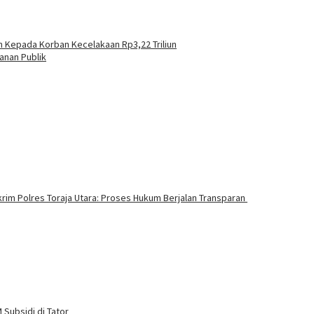
n Kepada Korban Kecelakaan Rp3,22 Triliun
anan Publik
rim Polres Toraja Utara: Proses Hukum Berjalan Transparan
Subsidi di Tator