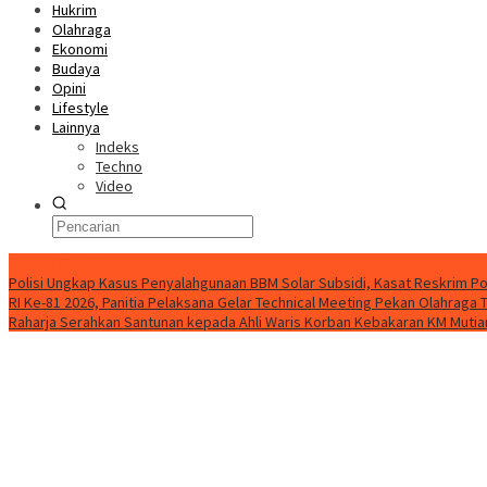
Hukrim
Olahraga
Ekonomi
Budaya
Opini
Lifestyle
Lainnya
Indeks
Techno
Video
Konten Spesial
Polisi Ungkap Kasus Penyalahgunaan BBM Solar Subsidi, Kasat Reskrim Po
RI Ke-81 2026, Panitia Pelaksana Gelar Technical Meeting Pekan Olahrag
Raharja Serahkan Santunan kepada Ahli Waris Korban Kebakaran KM Mutiar