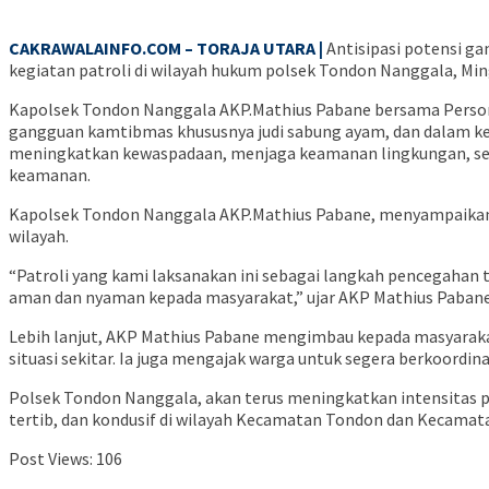
CAKRAWALAINFO.COM – TORAJA UTARA |
Antisipasi potensi g
kegiatan patroli di wilayah hukum polsek Tondon Nanggala, Min
Kapolsek Tondon Nanggala AKP.Mathius Pabane bersama Personil
gangguan kamtibmas khususnya judi sabung ayam, dan dalam 
meningkatkan kewaspadaan, menjaga keamanan lingkungan, sert
keamanan.
Kapolsek Tondon Nanggala AKP.Mathius Pabane, menyampaikan 
wilayah.
“Patroli yang kami laksanakan ini sebagai langkah pencegahan
aman dan nyaman kepada masyarakat,” ujar AKP Mathius Pabane
Lebih lanjut, AKP Mathius Pabane mengimbau kepada masyarak
situasi sekitar. Ia juga mengajak warga untuk segera berkoor
Polsek Tondon Nanggala, akan terus meningkatkan intensitas p
tertib, dan kondusif di wilayah Kecamatan Tondon dan Kecamat
Post Views:
106