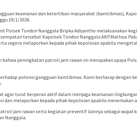
angguan keamanan dan ketertiban masyarakat (kamtibmas), Kap
ggu 19/1/2026.
 Polsek Tondon Nanggala Bripka Adiyantho melaksanakan kegiata
kesempatan tersebut Kapolsek Tondon Nanggala AKP.Mathius Pa
a segera melaporkan kepada pihak kepolisian apabila mengetah
bahwa peningkatan patroli jam rawan ini merupakan upaya Pols
 terhadap potensi gangguan kamtibmas. Kami berharap dengan ke
.
at agar turut berperan aktif dalam menjaga keamanan lingkung
dinasi dan melaporkan kepada pihak kepolisian apabila menemuka
atroli jam rawan serta kegiatan preventif lainnya sebagai wuj
an Nanggala.