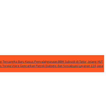
ng Tersangka Baru Kasus Penyalahgunaan BBM Subsidi di Tator
Jelang HUT
 Toraja Utara Gencarkan Patroli Dialogis dan Sosialisasi Layanan 110
Jasa