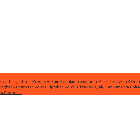
lres Toraja Utara: Proses Hukum Berjalan Transparan
Polisi Tetapkan 3 Ora
a Tingkat Kecamatan Konda
Ciptakan Kondusifitas Wilayah, Sat Samapta Polres
a Sentosa II