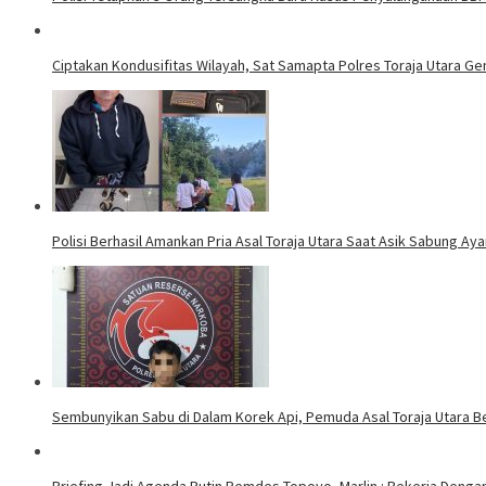
Ciptakan Kondusifitas Wilayah, Sat Samapta Polres Toraja Utara Gen
Polisi Berhasil Amankan Pria Asal Toraja Utara Saat Asik Sabung Ay
Sembunyikan Sabu di Dalam Korek Api, Pemuda Asal Toraja Utara Be