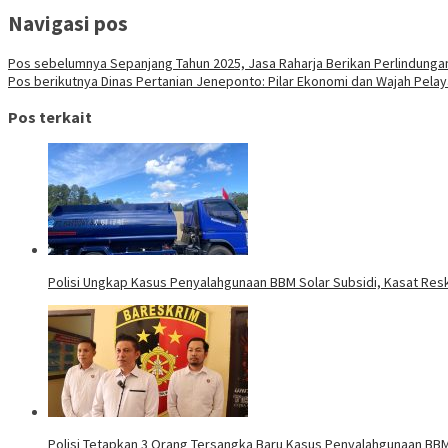
Navigasi pos
Pos sebelumnya
Sepanjang Tahun 2025, Jasa Raharja Berikan Perlindunga
Pos berikutnya
Dinas Pertanian Jeneponto: Pilar Ekonomi dan Wajah Pelay
Pos terkait
Polisi Ungkap Kasus Penyalahgunaan BBM Solar Subsidi, Kasat Resk
Polisi Tetapkan 3 Orang Tersangka Baru Kasus Penyalahgunaan BBM 