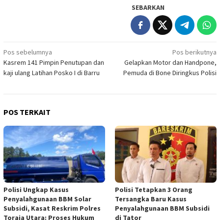
SEBARKAN
Navigasi
Pos sebelumnya
Pos berikutnya
Kasrem 141 Pimpin Penutupan dan
Gelapkan Motor dan Handpone,
pos
kaji ulang Latihan Posko I di Barru
Pemuda di Bone Diringkus Polisi
POS TERKAIT
Polisi Ungkap Kasus
Polisi Tetapkan 3 Orang
Penyalahgunaan BBM Solar
Tersangka Baru Kasus
Subsidi, Kasat Reskrim Polres
Penyalahgunaan BBM Subsidi
Toraja Utara: Proses Hukum
di Tator