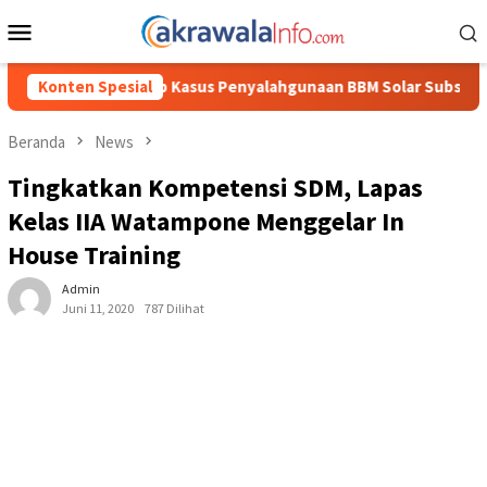
Loncat
Menu
ke
Mobile
konten
alahgunaan BBM Solar Subsidi, Kasat Reskrim Polres Toraja Utar
Konten Spesial
Beranda
News
Tingkatkan Kompetensi SDM, Lapas
Kelas IIA Watampone Menggelar In
House Training
Admin
Juni 11, 2020
787 Dilihat