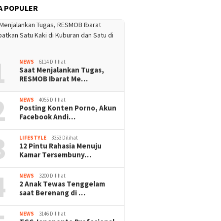
A POPULER
1
NEWS
6114 Dilihat
Saat Menjalankan Tugas,
RESMOB Ibarat Me…
2
NEWS
4055 Dilihat
Posting Konten Porno, Akun
Facebook Andi…
3
LIFESTYLE
3353 Dilihat
12 Pintu Rahasia Menuju
Kamar Tersembuny…
4
NEWS
3200 Dilihat
2 Anak Tewas Tenggelam
saat Berenang di …
NEWS
3146 Dilihat