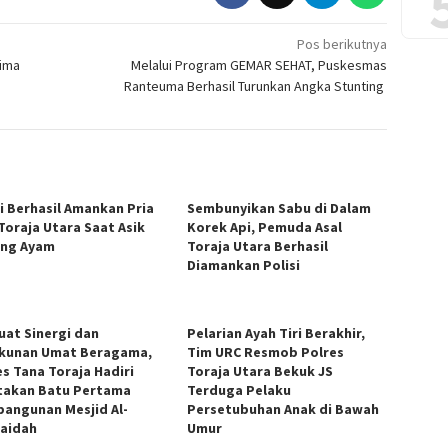
Pos berikutnya
rima
Melalui Program GEMAR SEHAT, Puskesmas
Ranteuma Berhasil Turunkan Angka Stunting
si Berhasil Amankan Pria
Sembunyikan Sabu di Dalam
 Toraja Utara Saat Asik
Korek Api, Pemuda Asal
ng Ayam
Toraja Utara Berhasil
Diamankan Polisi
uat Sinergi dan
Pelarian Ayah Tiri Berakhir,
kunan Umat Beragama,
Tim URC Resmob Polres
es Tana Toraja Hadiri
Toraja Utara Bekuk JS
takan Batu Pertama
Terduga Pelaku
angunan Mesjid Al-
Persetubuhan Anak di Bawah
aidah
Umur