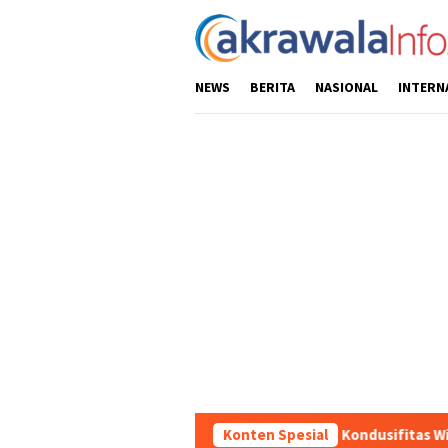
Loncat
ke
konten
NEWS
BERITA
NASIONAL
INTERN
Ciptakan Kondusifitas Wilayah, Sat Sa
Konten Spesial