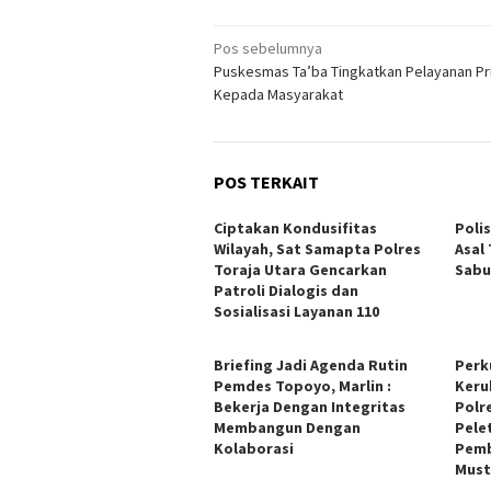
Navigasi
Pos sebelumnya
Puskesmas Ta’ba Tingkatkan Pelayanan P
pos
Kepada Masyarakat
POS TERKAIT
Ciptakan Kondusifitas
Poli
Wilayah, Sat Samapta Polres
Asal
Toraja Utara Gencarkan
Sabu
Patroli Dialogis dan
Sosialisasi Layanan 110
Briefing Jadi Agenda Rutin
Perk
Pemdes Topoyo, Marlin :
Keru
Bekerja Dengan Integritas
Polr
Membangun Dengan
Pele
Kolaborasi
Pemb
Must