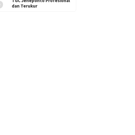
5
TGC Jeneponto Profesional
dan Terukur