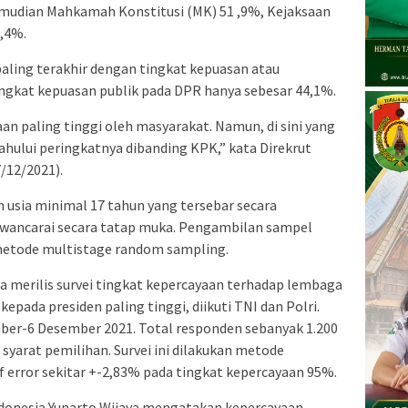
mudian Mahkamah Konstitusi (MK) 51 ,9%, Kejaksaan
,4%.
 paling terakhir dengan tingkat kepuasan atau
ingkat kepuasan publik pada DPR hanya sebesar 44,1%.
an paling tinggi oleh masyarakat. Namun, di sini yang
ahului peringkatnya dibanding KPK,” kata Direkrut
/12/2021).
n usia minimal 17 tahun yang tersebar secara
wawancarai secara tatap muka. Pengambilan sampel
metode multistage random sampling.
a merilis survei tingkat kepercayaan terhadap lembaga
kepada presiden paling tinggi, diikuti TNI dan Polri.
mber-6 Desember 2021. Total responden sebanyak 1.200
syarat pemilihan. Survei ini dilakukan metode
 error sekitar +-2,83% pada tingkat kepercayaan 95%.
Indonesia Yunarto Wijaya mengatakan kepercayaan