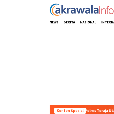
Loncat
ke
konten
NEWS
BERITA
NASIONAL
INTERN
s Wilayah, Sat Samapta Polres Toraja Utara Gencarkan Patroli Dia
Konten Spesial