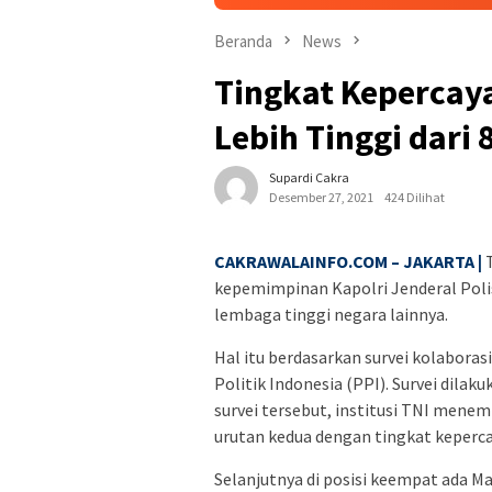
Beranda
News
Tingkat Kepercaya
Lebih Tinggi dari
Supardi Cakra
Desember 27, 2021
424 Dilihat
CAKRAWALAINFO.COM – JAKARTA |
T
kepemimpinan Kapolri Jenderal Polisi
lembaga tinggi negara lainnya.
Hal itu berdasarkan survei kolaboras
Politik Indonesia (PPI). Survei dil
survei tersebut, institusi TNI menem
urutan kedua dengan tingkat keperc
Selanjutnya di posisi keempat ada 