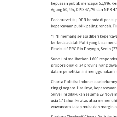
kepuasan publik mencapai 51,9%. Ke
Agung 50,4%, DPD 47,7% dan MPR 47
Pada survei itu, DPR berada di posisi
kepercayaan publik paling rendah. T
“TNI memang selalu diberi kepercaya
berbeda adalah Polri yang bisa mend
Eksekutif PRC Rio Prayogo, Senin (27
Survei ini melibatkan 1.600 responde
proporsional di 34 provinsi yang di
dalam penelitian ini menggunakan 
Charta Politika Indonesia sebelumny
tinggi negara. Hasilnya, kepercayaan 
Survei ini dilakukan selama 29 Nove
usia 17 tahun ke atas atau memenuhi 
wawancara tatap muka dan margin of
Direktur Eksekutif Charta Politika 