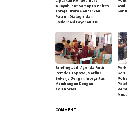
Ciptakan Kondusifitas
Poli
Wilayah, Sat Samapta Polres
Asal
Toraja Utara Gencarkan
Sabu
Patroli Dialogis dan
Sosialisasi Layanan 110
Briefing Jadi Agenda Rutin
Perk
Pemdes Topoyo, Marlin :
Keru
Bekerja Dengan Integritas
Polr
Membangun Dengan
Pele
Kolaborasi
Pemb
Must
COMMENT