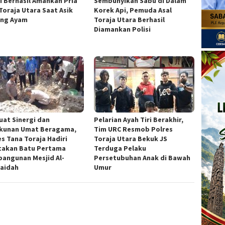
si Berhasil Amankan Pria
Sembunyikan Sabu di Dalam
 Toraja Utara Saat Asik
Korek Api, Pemuda Asal
ng Ayam
Toraja Utara Berhasil
Diamankan Polisi
uat Sinergi dan
Pelarian Ayah Tiri Berakhir,
kunan Umat Beragama,
Tim URC Resmob Polres
es Tana Toraja Hadiri
Toraja Utara Bekuk JS
takan Batu Pertama
Terduga Pelaku
angunan Mesjid Al-
Persetubuhan Anak di Bawah
aidah
Umur