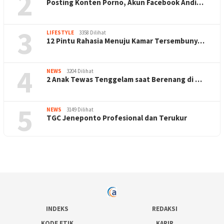
2
Posting Konten Porno, Akun Facebook Andi…
3
LIFESTYLE
3358 Dilihat
12 Pintu Rahasia Menuju Kamar Tersembuny…
4
NEWS
3204 Dilihat
2 Anak Tewas Tenggelam saat Berenang di …
5
NEWS
3149 Dilihat
TGC Jeneponto Profesional dan Terukur
INDEKS
REDAKSI
KODE ETIK
KARIR