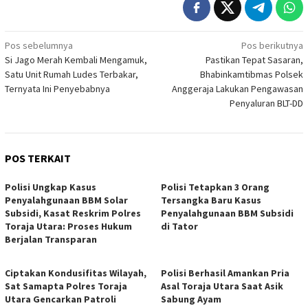
Navigasi
Pos sebelumnya
Pos berikutnya
Si Jago Merah Kembali Mengamuk,
Pastikan Tepat Sasaran,
pos
Satu Unit Rumah Ludes Terbakar,
Bhabinkamtibmas Polsek
Ternyata Ini Penyebabnya
Anggeraja Lakukan Pengawasan
Penyaluran BLT-DD
POS TERKAIT
Polisi Ungkap Kasus
Polisi Tetapkan 3 Orang
Penyalahgunaan BBM Solar
Tersangka Baru Kasus
Subsidi, Kasat Reskrim Polres
Penyalahgunaan BBM Subsidi
Toraja Utara: Proses Hukum
di Tator
Berjalan Transparan
Ciptakan Kondusifitas Wilayah,
Polisi Berhasil Amankan Pria
Sat Samapta Polres Toraja
Asal Toraja Utara Saat Asik
Utara Gencarkan Patroli
Sabung Ayam