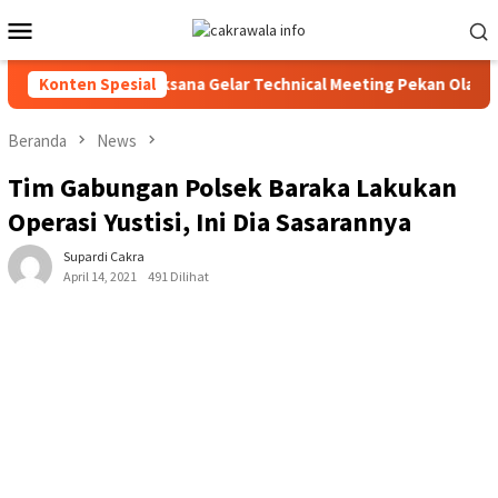
Loncat
Menu
ke
Mobile
konten
26, Panitia Pelaksana Gelar Technical Meeting Pekan Olahraga T
Konten Spesial
Beranda
News
Tim Gabungan Polsek Baraka Lakukan
Operasi Yustisi, Ini Dia Sasarannya
Supardi Cakra
April 14, 2021
491 Dilihat