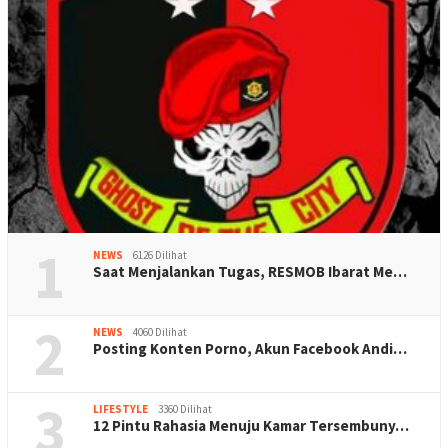
1
NEWS
6126 Dilihat
Saat Menjalankan Tugas, RESMOB Ibarat Me…
2
NEWS
4060 Dilihat
Posting Konten Porno, Akun Facebook Andi…
3
LIFESTYLE
3360 Dilihat
12 Pintu Rahasia Menuju Kamar Tersembuny…