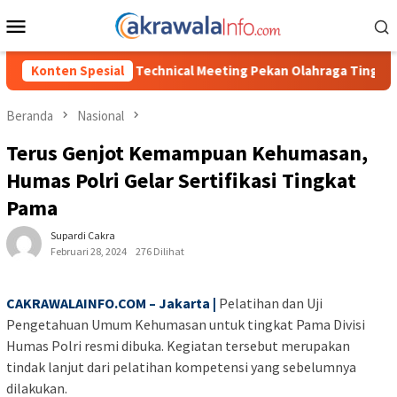
Loncat
Menu
ke
Mobile
konten
ical Meeting Pekan Olahraga Tingkat Kecamatan Konda
Konten Spesial
Ci
Beranda
Nasional
Terus Genjot Kemampuan Kehumasan,
Humas Polri Gelar Sertifikasi Tingkat
Pama
Supardi Cakra
Februari 28, 2024
276 Dilihat
CAKRAWALAINFO.COM – Jakarta |
Pelatihan dan Uji
Pengetahuan Umum Kehumasan untuk tingkat Pama Divisi
Humas Polri resmi dibuka. Kegiatan tersebut merupakan
tindak lanjut dari pelatihan kompetensi yang sebelumnya
dilakukan.