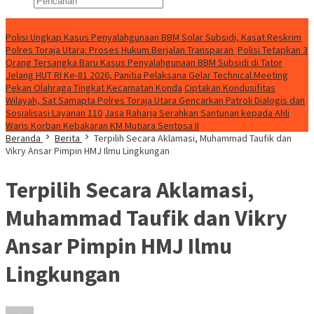
Konten Spesial
Polisi Ungkap Kasus Penyalahgunaan BBM Solar Subsidi, Kasat Reskrim
Polres Toraja Utara: Proses Hukum Berjalan Transparan
Polisi Tetapkan 3
Orang Tersangka Baru Kasus Penyalahgunaan BBM Subsidi di Tator
Jelang HUT RI Ke-81 2026, Panitia Pelaksana Gelar Technical Meeting
Pekan Olahraga Tingkat Kecamatan Konda
Ciptakan Kondusifitas
Wilayah, Sat Samapta Polres Toraja Utara Gencarkan Patroli Dialogis dan
Sosialisasi Layanan 110
Jasa Raharja Serahkan Santunan kepada Ahli
Waris Korban Kebakaran KM Mutiara Sentosa II
Beranda
Berita
Terpilih Secara Aklamasi, Muhammad Taufik dan
Vikry Ansar Pimpin HMJ Ilmu Lingkungan
Terpilih Secara Aklamasi,
Muhammad Taufik dan Vikry
Ansar Pimpin HMJ Ilmu
Lingkungan