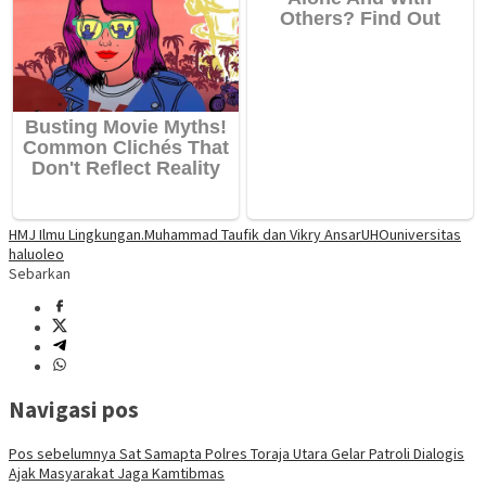
HMJ Ilmu Lingkungan.
Muhammad Taufik dan Vikry Ansar
UHO
universitas
haluoleo
Sebarkan
Navigasi pos
Pos sebelumnya
Sat Samapta Polres Toraja Utara Gelar Patroli Dialogis
Ajak Masyarakat Jaga Kamtibmas