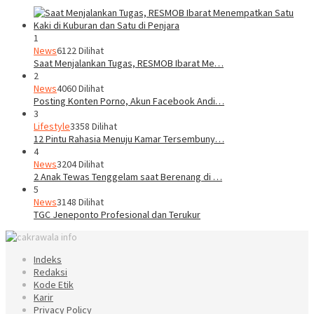
1
News
6122 Dilihat
Saat Menjalankan Tugas, RESMOB Ibarat Me…
2
News
4060 Dilihat
Posting Konten Porno, Akun Facebook Andi…
3
Lifestyle
3358 Dilihat
12 Pintu Rahasia Menuju Kamar Tersembuny…
4
News
3204 Dilihat
2 Anak Tewas Tenggelam saat Berenang di …
5
News
3148 Dilihat
TGC Jeneponto Profesional dan Terukur
Indeks
Redaksi
Kode Etik
Karir
Privacy Policy