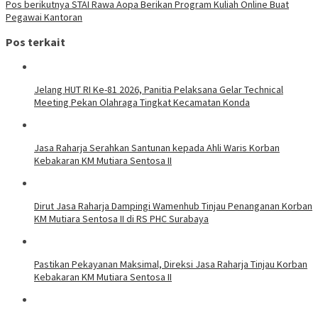
Pos berikutnya
STAI Rawa Aopa Berikan Program Kuliah Online Buat
Pegawai Kantoran
Pos terkait
Jelang HUT RI Ke-81 2026, Panitia Pelaksana Gelar Technical
Meeting Pekan Olahraga Tingkat Kecamatan Konda
Jasa Raharja Serahkan Santunan kepada Ahli Waris Korban
Kebakaran KM Mutiara Sentosa II
Dirut Jasa Raharja Dampingi Wamenhub Tinjau Penanganan Korban
KM Mutiara Sentosa II di RS PHC Surabaya
Pastikan Pekayanan Maksimal, Direksi Jasa Raharja Tinjau Korban
Kebakaran KM Mutiara Sentosa II