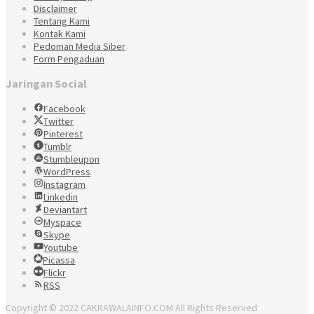
Disclaimer
Tentang Kami
Kontak Kami
Pedoman Media Siber
Form Pengaduan
Jaringan Social
Facebook
Twitter
Pinterest
Tumblr
Stumbleupon
WordPress
Instagram
Linkedin
Deviantart
Myspace
Skype
Youtube
Picassa
Flickr
RSS
Copyright © 2022 CAKRAWALAINFO.COM All Rights Reserved