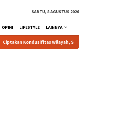
SABTU, 8 AGUSTUS 2026
OPINI
LIFESTYLE
LAINNYA
sifitas Wilayah, Sat Samapta Polres Toraja Utara Gencarkan Patro