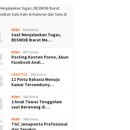
1
NEWS
6119 Dilihat
Saat Menjalankan Tugas,
RESMOB Ibarat Me…
2
NEWS
4057 Dilihat
Posting Konten Porno, Akun
Facebook Andi…
3
LIFESTYLE
3356 Dilihat
12 Pintu Rahasia Menuju
Kamar Tersembuny…
4
NEWS
3202 Dilihat
2 Anak Tewas Tenggelam
saat Berenang di …
5
NEWS
3146 Dilihat
TGC Jeneponto Profesional
dan Terukur