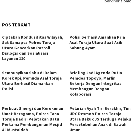
berkinerja baik
POS TERKAIT
Ciptakan Kondusifitas Wilayah,
Polisi Berhasil Amankan Pria
Sat Samapta Polres Toraja
Asal Toraja Utara Saat Asik
Utara Gencarkan Patroli
Sabung Ayam
Dialogis dan Sosialisasi
Layanan 110
Sembunyikan Sabu di Dalam
Briefing Jadi Agenda Rutin
Korek Api, Pemuda Asal Toraja
Pemdes Topoyo, Marlin :
Utara Berhasil Diamankan
Bekerja Dengan Integritas
Polisi
Membangun Dengan
Kolaborasi
Perkuat Sinergi dan Kerukunan
Pelarian Ayah Tiri Berakhir, Tim
Umat Beragama, Polres Tana
URC Resmob Polres Toraja
Toraja Hadiri Peletakan Batu
Utara Bekuk JS Terduga Pelaku
Pertama Pembangunan Mesjid
Persetubuhan Anak di Bawah
Al-Mustaidah
Umur