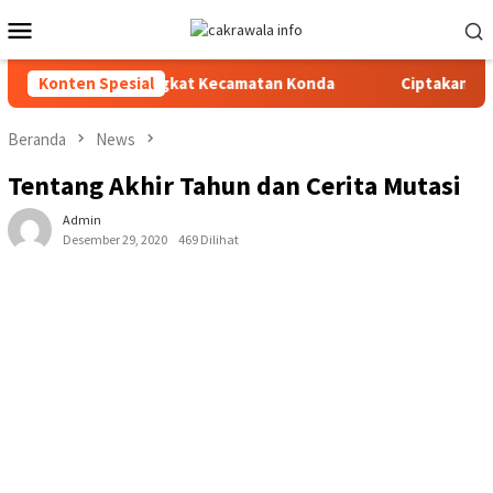
Loncat
Menu
ke
Mobile
konten
an Olahraga Tingkat Kecamatan Konda
Konten Spesial
Ciptakan Kondusifita
Beranda
News
Tentang Akhir Tahun dan Cerita Mutasi
Admin
Desember 29, 2020
469 Dilihat