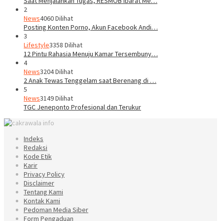
Saat Menjalankan Tugas, RESMOB Ibarat Me…
2
News
4060 Dilihat
Posting Konten Porno, Akun Facebook Andi…
3
Lifestyle
3358 Dilihat
12 Pintu Rahasia Menuju Kamar Tersembuny…
4
News
3204 Dilihat
2 Anak Tewas Tenggelam saat Berenang di …
5
News
3149 Dilihat
TGC Jeneponto Profesional dan Terukur
Indeks
Redaksi
Kode Etik
Karir
Privacy Policy
Disclaimer
Tentang Kami
Kontak Kami
Pedoman Media Siber
Form Pengaduan