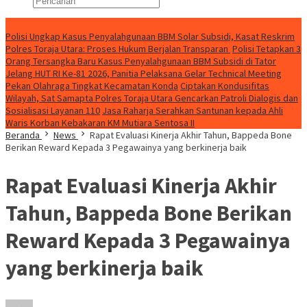
Konten Spesial
Polisi Ungkap Kasus Penyalahgunaan BBM Solar Subsidi, Kasat Reskrim
Polres Toraja Utara: Proses Hukum Berjalan Transparan
Polisi Tetapkan 3
Orang Tersangka Baru Kasus Penyalahgunaan BBM Subsidi di Tator
Jelang HUT RI Ke-81 2026, Panitia Pelaksana Gelar Technical Meeting
Pekan Olahraga Tingkat Kecamatan Konda
Ciptakan Kondusifitas
Wilayah, Sat Samapta Polres Toraja Utara Gencarkan Patroli Dialogis dan
Sosialisasi Layanan 110
Jasa Raharja Serahkan Santunan kepada Ahli
Waris Korban Kebakaran KM Mutiara Sentosa II
Beranda
News
Rapat Evaluasi Kinerja Akhir Tahun, Bappeda Bone
Berikan Reward Kepada 3 Pegawainya yang berkinerja baik
Rapat Evaluasi Kinerja Akhir
Tahun, Bappeda Bone Berikan
Reward Kepada 3 Pegawainya
yang berkinerja baik