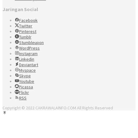
Jaringan Social
Facebook
Twitter
Pinterest
Tumblr
Stumbleupon
WordPress
Instagram
Linkedin
Deviantart
Myspace
Skype
Youtube
Picassa
Flickr
RSS
Copyright © 2022 CAKRAWALAINFO.COM All Rights Reserved