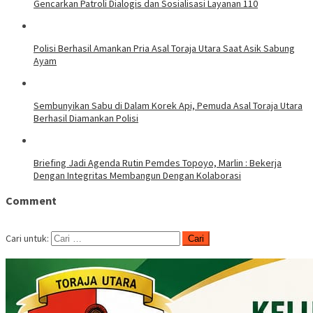
Gencarkan Patroli Dialogis dan Sosialisasi Layanan 110
Polisi Berhasil Amankan Pria Asal Toraja Utara Saat Asik Sabung
Ayam
Sembunyikan Sabu di Dalam Korek Api, Pemuda Asal Toraja Utara
Berhasil Diamankan Polisi
Briefing Jadi Agenda Rutin Pemdes Topoyo, Marlin : Bekerja
Dengan Integritas Membangun Dengan Kolaborasi
Comment
Cari untuk: