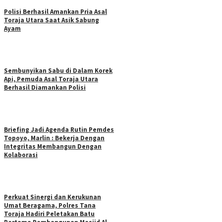
Polisi Berhasil Amankan Pria Asal
Toraja Utara Saat Asik Sabung
Ayam
Sembunyikan Sabu di Dalam Korek
Api, Pemuda Asal Toraja Utara
Berhasil Diamankan Polisi
Briefing Jadi Agenda Rutin Pemdes
Topoyo, Marlin : Bekerja Dengan
Integritas Membangun Dengan
Kolaborasi
Perkuat Sinergi dan Kerukunan
Umat Beragama, Polres Tana
Toraja Hadiri Peletakan Batu