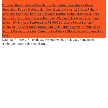
Konten Spesial
Ciptakan Kondusifitas Wilayah, Sat Samapta Polres Toraja Utara
Gencarkan Patroli Dialogis dan Sosialisasi Layanan 110
Jasa Raharja
Serahkan Santunan kepada Ahli Waris Korban Kebakaran KM Mutiara
Sentosa II
Dirut Jasa Raharja Dampingi Wamenhub Tinjau Penanganan
Korban KM Mutiara Sentosa II di RS PHC Surabaya
Polisi Berhasil
Amankan Pria Asal Toraja Utara Saat Asik Sabung Ayam
Sembunyikan
Sabu di Dalam Korek Api, Pemuda Asal Toraja Utara Berhasil Diamankan
Polisi
Beranda
News
Tenribetta Perkusi Kembali Rilis Lagu Yang Berisi
Himbauan Untuk Tidak Mudik Dulu