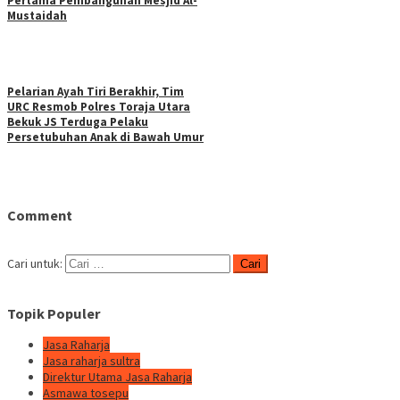
Pertama Pembangunan Mesjid Al-
Mustaidah
Pelarian Ayah Tiri Berakhir, Tim
URC Resmob Polres Toraja Utara
Bekuk JS Terduga Pelaku
Persetubuhan Anak di Bawah Umur
Comment
Cari untuk:
Topik Populer
Jasa Raharja
Jasa raharja sultra
Direktur Utama Jasa Raharja
Asmawa tosepu