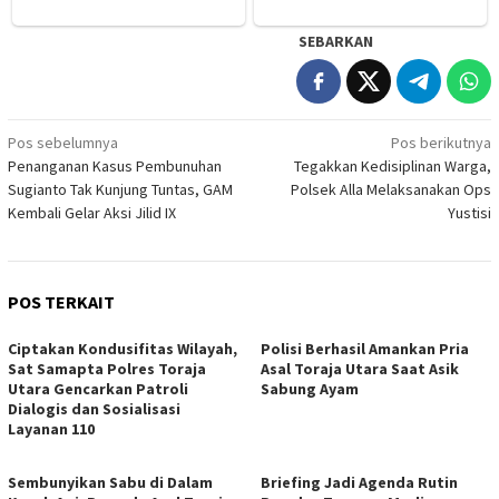
SEBARKAN
Navigasi
Pos sebelumnya
Pos berikutnya
Penanganan Kasus Pembunuhan
Tegakkan Kedisiplinan Warga,
pos
Sugianto Tak Kunjung Tuntas, GAM
Polsek Alla Melaksanakan Ops
Kembali Gelar Aksi Jilid IX
Yustisi
POS TERKAIT
Ciptakan Kondusifitas Wilayah,
Polisi Berhasil Amankan Pria
Sat Samapta Polres Toraja
Asal Toraja Utara Saat Asik
Utara Gencarkan Patroli
Sabung Ayam
Dialogis dan Sosialisasi
Layanan 110
Sembunyikan Sabu di Dalam
Briefing Jadi Agenda Rutin