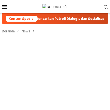
Loncat
Menu
ke
Mobile
konten
 Toraja Utara Gencarkan Patroli Dialogis dan Sosialisasi Layanan
Konten Spesial
Beranda
News