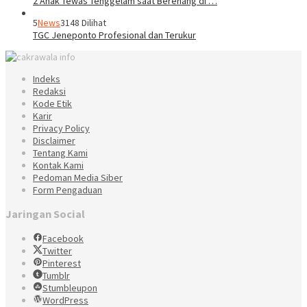
2 Anak Tewas Tenggelam saat Berenang di …
5
News
3148 Dilihat
TGC Jeneponto Profesional dan Terukur
Indeks
Redaksi
Kode Etik
Karir
Privacy Policy
Disclaimer
Tentang Kami
Kontak Kami
Pedoman Media Siber
Form Pengaduan
Jaringan Social
Facebook
Twitter
Pinterest
Tumblr
Stumbleupon
WordPress