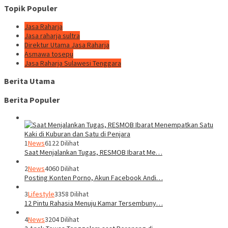
Topik Populer
Jasa Raharja
Jasa raharja sultra
Direktur Utama Jasa Raharja
Asmawa tosepu
Jasa Raharja Sulawesi Tenggara
Berita Utama
Berita Populer
1
News
6122 Dilihat
Saat Menjalankan Tugas, RESMOB Ibarat Me…
2
News
4060 Dilihat
Posting Konten Porno, Akun Facebook Andi…
3
Lifestyle
3358 Dilihat
12 Pintu Rahasia Menuju Kamar Tersembuny…
4
News
3204 Dilihat