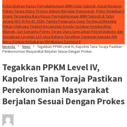
Konten Spesial
Polisi Ungkap Kasus Penyalahgunaan BBM Solar Subsidi, Kasat Reskrim
Polres Toraja Utara: Proses Hukum Berjalan Transparan
Polisi Tetapkan 3
Orang Tersangka Baru Kasus Penyalahgunaan BBM Subsidi di Tator
Jelang HUT RI Ke-81 2026, Panitia Pelaksana Gelar Technical Meeting
Pekan Olahraga Tingkat Kecamatan Konda
Ciptakan Kondusifitas
Wilayah, Sat Samapta Polres Toraja Utara Gencarkan Patroli Dialogis dan
Sosialisasi Layanan 110
Jasa Raharja Serahkan Santunan kepada Ahli
Waris Korban Kebakaran KM Mutiara Sentosa II
Beranda
News
Tegakkan PPKM Level IV, Kapolres Tana Toraja Pastikan
Perekonomian Masyarakat Berjalan Sesuai Dengan Prokes
Tegakkan PPKM Level IV,
Kapolres Tana Toraja Pastikan
Perekonomian Masyarakat
Berjalan Sesuai Dengan Prokes