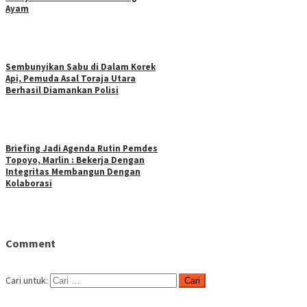
Ayam
Sembunyikan Sabu di Dalam Korek
Api, Pemuda Asal Toraja Utara
Berhasil Diamankan Polisi
Briefing Jadi Agenda Rutin Pemdes
Topoyo, Marlin : Bekerja Dengan
Integritas Membangun Dengan
Kolaborasi
Comment
Cari untuk: