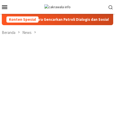
Loncat
Menu
ke
Mobile
konten
lres Toraja Utara Gencarkan Patroli Dialogis dan Sosialisasi Lay
Konten Spesial
Beranda
News