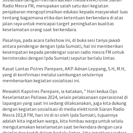
Radio Mesra FM, merupakan salah satu dari kegiatan
penjabaran mengoptimalkan edukasi kepada masyarakat luas
tentang bagaimana etika dan ketentuan berkendara di atas
jalan raya untuk mencapai target peningkatan kualitas
keselamatan orang saat berkendara.
Pasalnya, pada acara talkshow ini, di buka sesi tanya jawab
antara pendengar dengan Ipda Sumiati, hal ini memberikan
kesempatan kepada pendengar siaran radio mesra FM untuk
berinteraksi dengan Ipda Sumiati seputar berlalu lintas.
Kasat Lantas Polres Parepare, AKP. Adnan Leppang, S.H, M.H,
yang di konfirmasi melalui sambungan selulernya
membenarkan kegiatan sosialisasi ini.
Mewakili Kapolres Parepare, ia katakan, ” Hari kedua Ops
Keselamatan Pallawa 2024, selain pelaksanaan operasional di
lapangan yang saat ini sedang dilaksanakan, juga kita dukung
dengan kegiatan sosialisasi di media elektronik Siaran Radio
Mesra 102,8 FM, hari ini di isi oleh Ipda Sumiati, tujuannya
adalah kita ingatkan warga, kita himbau warga untuk selalu
mengutamakan keselamatan saat berkendara dengan cara
disiplin dan tertib dalam berlalu lintas, kita ingatkan saudara