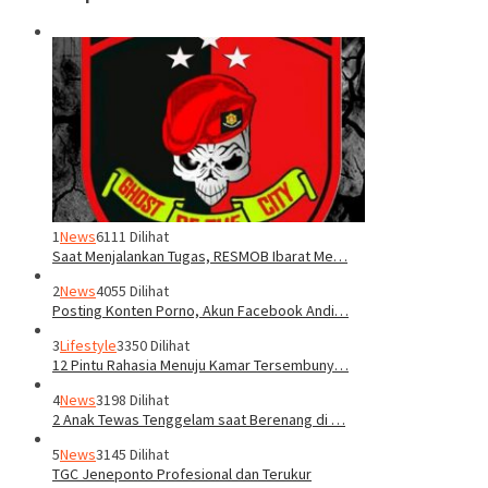
1
News
6111 Dilihat
Saat Menjalankan Tugas, RESMOB Ibarat Me…
2
News
4055 Dilihat
Posting Konten Porno, Akun Facebook Andi…
3
Lifestyle
3350 Dilihat
12 Pintu Rahasia Menuju Kamar Tersembuny…
4
News
3198 Dilihat
2 Anak Tewas Tenggelam saat Berenang di …
5
News
3145 Dilihat
TGC Jeneponto Profesional dan Terukur