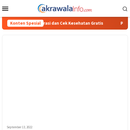
Loncat
Menu
ke
Mobile
konten
i dan Cek Kesehatan Gratis
Konten Spesial
Polisi Ungkap Kasus Penyala
September 13, 2022