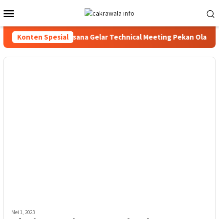
Loncat
Menu
ke
Mobile
konten
 2026, Panitia Pelaksana Gelar Technical Meeting Pekan Olahrag
Konten Spesial
Mei 1, 2023