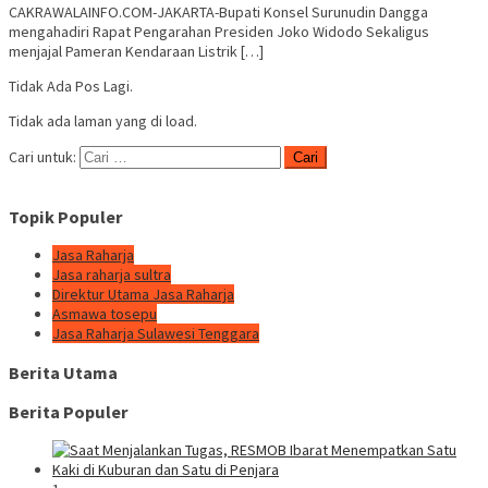
CAKRAWALAINFO.COM-JAKARTA-Bupati Konsel Surunudin Dangga
mengahadiri Rapat Pengarahan Presiden Joko Widodo Sekaligus
menjajal Pameran Kendaraan Listrik […]
Tidak Ada Pos Lagi.
Tidak ada laman yang di load.
Cari untuk:
Topik Populer
Jasa Raharja
Jasa raharja sultra
Direktur Utama Jasa Raharja
Asmawa tosepu
Jasa Raharja Sulawesi Tenggara
Berita Utama
Berita Populer