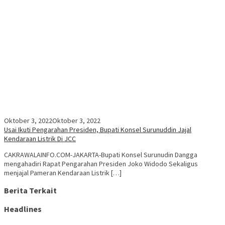
Oktober 3, 2022
Oktober 3, 2022
Usai Ikuti Pengarahan Presiden, Bupati Konsel Surunuddin Jajal
Kendaraan Listrik Di JCC
CAKRAWALAINFO.COM-JAKARTA-Bupati Konsel Surunudin Dangga
mengahadiri Rapat Pengarahan Presiden Joko Widodo Sekaligus
menjajal Pameran Kendaraan Listrik […]
Berita Terkait
Headlines