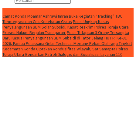
Konten Spesial
Camat Konda Moamar Ashrawi Imran Buka Kegiatan “Tracking” TBC
Terintegrasi dan Cek Kesehatan Gratis
Polisi Ungkap Kasus
Penyalahgunaan BBM Solar Subsidi, Kasat Reskrim Polres Toraja Utara:
Proses Hukum Berjalan Transparan
Polisi Tetapkan 3 Orang Tersangka
Baru Kasus Penyalahgunaan BBM Subsidi di Tator
Jelang HUT RI Ke-81
2026, Panitia Pelaksana Gelar Technical Meeting Pekan Olahraga Tingkat
Kecamatan Konda
Ciptakan Kondusifitas Wilayah, Sat Samapta Polres
Toraja Utara Gencarkan Patroli Dialogis dan Sosialisasi Layanan 110