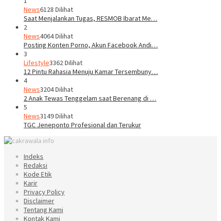
1
News
6128 Dilihat
Saat Menjalankan Tugas, RESMOB Ibarat Me…
2
News
4064 Dilihat
Posting Konten Porno, Akun Facebook Andi…
3
Lifestyle
3362 Dilihat
12 Pintu Rahasia Menuju Kamar Tersembuny…
4
News
3204 Dilihat
2 Anak Tewas Tenggelam saat Berenang di …
5
News
3149 Dilihat
TGC Jeneponto Profesional dan Terukur
Indeks
Redaksi
Kode Etik
Karir
Privacy Policy
Disclaimer
Tentang Kami
Kontak Kami