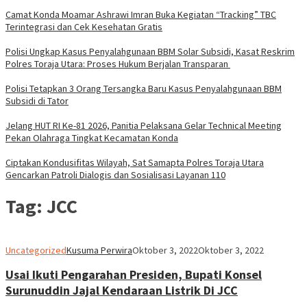
Camat Konda Moamar Ashrawi Imran Buka Kegiatan “Tracking” TBC
Terintegrasi dan Cek Kesehatan Gratis
Polisi Ungkap Kasus Penyalahgunaan BBM Solar Subsidi, Kasat Reskrim
Polres Toraja Utara: Proses Hukum Berjalan Transparan
Polisi Tetapkan 3 Orang Tersangka Baru Kasus Penyalahgunaan BBM
Subsidi di Tator
Jelang HUT RI Ke-81 2026, Panitia Pelaksana Gelar Technical Meeting
Pekan Olahraga Tingkat Kecamatan Konda
Ciptakan Kondusifitas Wilayah, Sat Samapta Polres Toraja Utara
Gencarkan Patroli Dialogis dan Sosialisasi Layanan 110
Tag:
JCC
Uncategorized
Kusuma Perwira
Oktober 3, 2022
Oktober 3, 2022
Usai Ikuti Pengarahan Presiden, Bupati Konsel
Surunuddin Jajal Kendaraan Listrik Di JCC