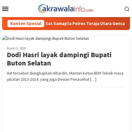
Loncat
Menu
ke
Mobile
konten
ndusifitas Wilayah, Sat Samapta Polres Toraja Utara Gencarkan Pa
Konten Spesial
Maret 11, 2020
Dodi Hasri layak dampingi Bupati
Buton Selatan
Hal tersebut diungkapkan Hibardin, Mantan ketua BEM Teknik masa
jabatan 2013-2014. yang juga Dewan Penasehat […]