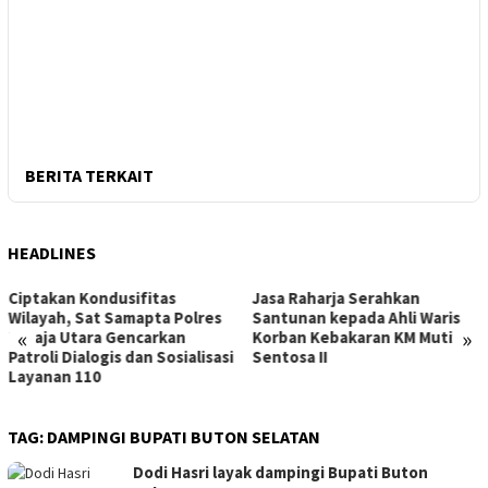
BERITA TERKAIT
HEADLINES
Kondusifitas
Jasa Raharja Serahkan
Dirut Jas
Sat Samapta Polres
Santunan kepada Ahli Waris
Wamenhub
«
»
ara Gencarkan
Korban Kebakaran KM Mutiara
Penangan
alogis dan Sosialisasi
Sentosa II
Mutiara Se
10
Surabaya
TAG:
DAMPINGI BUPATI BUTON SELATAN
Dodi Hasri layak dampingi Bupati Buton