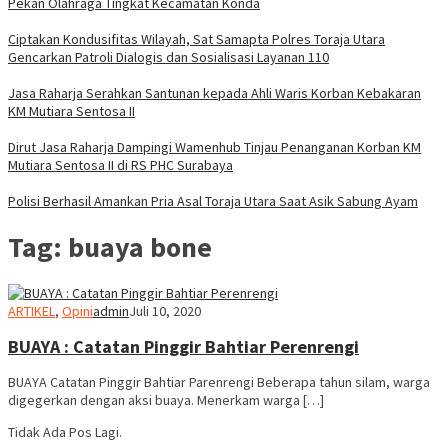
Pekan Olahraga Tingkat Kecamatan Konda
Ciptakan Kondusifitas Wilayah, Sat Samapta Polres Toraja Utara
Gencarkan Patroli Dialogis dan Sosialisasi Layanan 110
Jasa Raharja Serahkan Santunan kepada Ahli Waris Korban Kebakaran
KM Mutiara Sentosa II
Dirut Jasa Raharja Dampingi Wamenhub Tinjau Penanganan Korban KM
Mutiara Sentosa II di RS PHC Surabaya
Polisi Berhasil Amankan Pria Asal Toraja Utara Saat Asik Sabung Ayam
Tag:
buaya bone
ARTIKEL
,
Opini
admin
Juli 10, 2020
BUAYA : Catatan Pinggir Bahtiar Perenrengi
BUAYA Catatan Pinggir Bahtiar Parenrengi Beberapa tahun silam, warga
digegerkan dengan aksi buaya. Menerkam warga […]
Tidak Ada Pos Lagi.