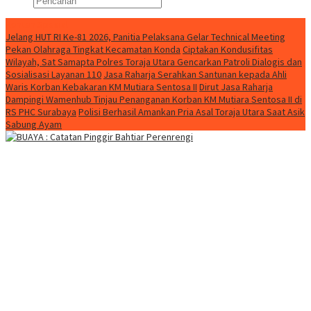
Konten Spesial
Jelang HUT RI Ke-81 2026, Panitia Pelaksana Gelar Technical Meeting
Pekan Olahraga Tingkat Kecamatan Konda
Ciptakan Kondusifitas
Wilayah, Sat Samapta Polres Toraja Utara Gencarkan Patroli Dialogis dan
Sosialisasi Layanan 110
Jasa Raharja Serahkan Santunan kepada Ahli
Waris Korban Kebakaran KM Mutiara Sentosa II
Dirut Jasa Raharja
Dampingi Wamenhub Tinjau Penanganan Korban KM Mutiara Sentosa II di
RS PHC Surabaya
Polisi Berhasil Amankan Pria Asal Toraja Utara Saat Asik
Sabung Ayam