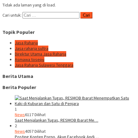
Tidak ada laman yang di load.
Cari untuk:
Topik Populer
Jasa Raharja
Jasa raharja sultra
Direktur Utama Jasa Raharja
Asmawa tosepu
Jasa Raharja Sulawesi Tenggara
Berita Utama
Berita Populer
1
News
6117 Dilihat
Saat Menjalankan Tugas, RESMOB Ibarat Me…
2
News
4057 Dilihat
Posting Konten Porno, Akun Facebook Andi…