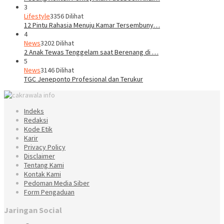
3
Lifestyle
3356 Dilihat
12 Pintu Rahasia Menuju Kamar Tersembuny…
4
News
3202 Dilihat
2 Anak Tewas Tenggelam saat Berenang di …
5
News
3146 Dilihat
TGC Jeneponto Profesional dan Terukur
Indeks
Redaksi
Kode Etik
Karir
Privacy Policy
Disclaimer
Tentang Kami
Kontak Kami
Pedoman Media Siber
Form Pengaduan
Jaringan Social