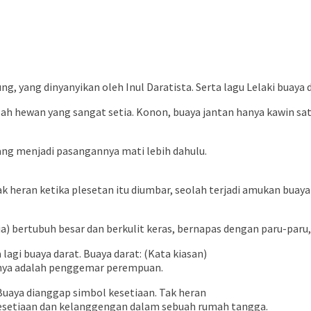
g, yang dinyanyikan oleh Inul Daratista. Serta lagu Lelaki buaya d
ah hewan yang sangat setia. Konon, buaya jantan hanya kawin sa
ang menjadi pasangannya mati lebih dahulu.
Tak heran ketika plesetan itu diumbar, seolah terjadi amukan bu
) bertubuh besar dan berkulit keras, bernapas dengan paru-paru, hi
agi buaya darat. Buaya darat: (Kata kiasan)
ainnya adalah penggemar perempuan.
 Buaya dianggap simbol kesetiaan. Tak heran
 kesetiaan dan kelanggengan dalam sebuah rumah tangga.