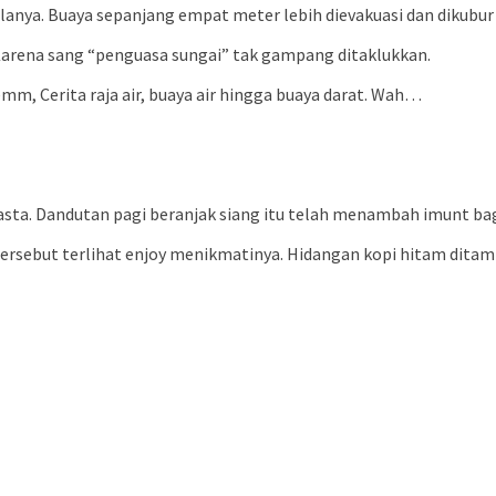
anya. Buaya sepanjang empat meter lebih dievakuasi dan dikubur 
arena sang “penguasa sungai” tak gampang ditaklukkan.
m, Cerita raja air, buaya air hingga buaya darat. Wah…
wasta. Dandutan pagi beranjak siang itu telah menambah imunt ba
ersebut terlihat enjoy menikmatinya. Hidangan kopi hitam dita