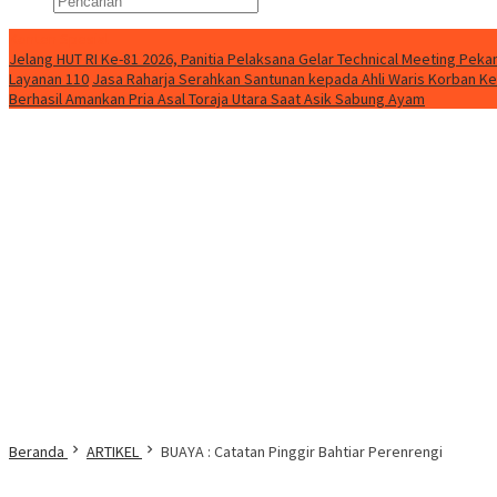
Konten Spesial
Jelang HUT RI Ke-81 2026, Panitia Pelaksana Gelar Technical Meeting Pe
Layanan 110
Jasa Raharja Serahkan Santunan kepada Ahli Waris Korban Ke
Berhasil Amankan Pria Asal Toraja Utara Saat Asik Sabung Ayam
Beranda
ARTIKEL
BUAYA : Catatan Pinggir Bahtiar Perenrengi