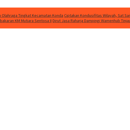
kan Olahraga Tingkat Kecamatan Konda
Ciptakan Kondusifitas Wilayah, Sat Sam
bakaran KM Mutiara Sentosa II
Dirut Jasa Raharja Dampingi Wamenhub Tinja