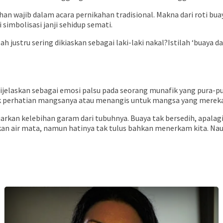
rahan wajib dalam acara pernikahan tradisional. Makna dari roti 
simbolisasi janji sehidup semati.
ustru sering dikiaskan sebagai laki-laki nakal?Istilah ‘buaya da
i dijelaskan sebagai emosi palsu pada seorang munafik yang pura-p
ik perhatian mangsanya atau menangis untuk mangsa yang merek
rkan kelebihan garam dari tubuhnya. Buaya tak bersedih, apalag
an air mata, namun hatinya tak tulus bahkan menerkam kita. Nauz
BUAYA : Catatan Pinggir Bahtiar Perenrengi