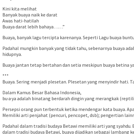
Kini kita melihat
Banyak buaya naik ke darat
Awas hati-hatilah
Buaya darat lebih bahaya……”
Buaya, banyak lagu tercipta karenanya. Seperti Lagu buaya buntun
Padahal mungkin banyak yang tidak tahu, sebenarnya buaya adal
hidupnya.
Buaya jantan tetap bertahan dan setia meskipun buaya betina y
***
Buaya. Sering menjadi plesetan. Plesetan yang menyindir hati. 
Dalam Kamus Besar Bahasa Indonesia,
bu·a·ya adalah binatang berdarah dingin yang merangkak (reptilia
Persepsi orang pun terbentuk ketika mendengar kata buaya. Apa l
Memiliki arti penjahat (pencuri, pencopet, dsb); pengertian l
Padahal dalam tradisi budaya Betawi memiliki arti yang syahdu.
dalam tradisi budaya Betawi, buaya dijadikan sebagai lambang