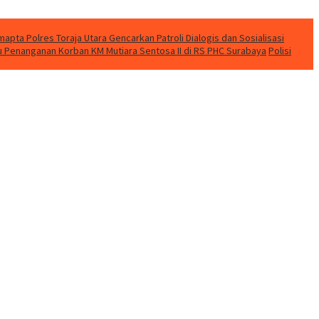
apta Polres Toraja Utara Gencarkan Patroli Dialogis dan Sosialisasi
u Penanganan Korban KM Mutiara Sentosa II di RS PHC Surabaya
Polisi