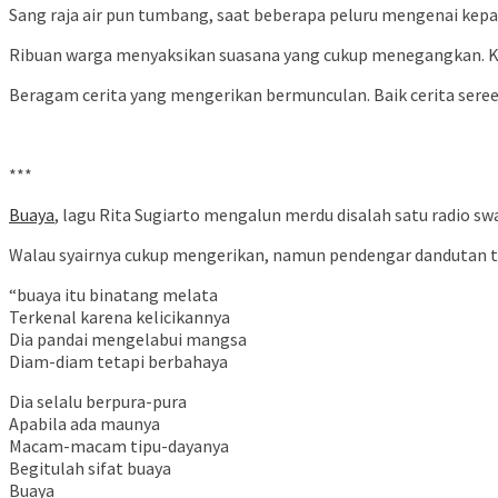
Sang raja air pun tumbang, saat beberapa peluru mengenai kepal
Ribuan warga menyaksikan suasana yang cukup menegangkan. K
Beragam cerita yang mengerikan bermunculan. Baik cerita sereem
BUAYA : Catatan Pinggir Bahtiar Perenrengi
***
Buaya
, lagu Rita Sugiarto mengalun merdu disalah satu radio s
Walau syairnya cukup mengerikan, namun pendengar dandutan t
“buaya itu binatang melata
Terkenal karena kelicikannya
Dia pandai mengelabui mangsa
Diam-diam tetapi berbahaya
Dia selalu berpura-pura
Apabila ada maunya
Macam-macam tipu-dayanya
Begitulah sifat buaya
Buaya