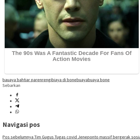
bauaya bahtiar parenrengi
biaya di bone
buaya
buaya bone
Sebarkan
Navigasi pos
Pos sebelumnya
Tim Gugus Tugas covid Jeneponto massif bergerak sosia