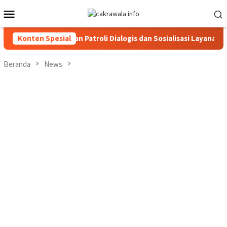
Loncat
Menu
ke
Mobile
konten
ara Gencarkan Patroli Dialogis dan Sosialisasi Layanan 110
Konten Spesial
Beranda
News