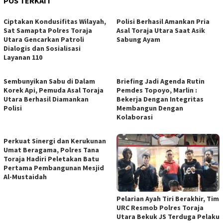
POS TERKAIT
Ciptakan Kondusifitas Wilayah,
Polisi Berhasil Amankan Pria
Sat Samapta Polres Toraja
Asal Toraja Utara Saat Asik
Utara Gencarkan Patroli
Sabung Ayam
Dialogis dan Sosialisasi
Layanan 110
Sembunyikan Sabu di Dalam
Briefing Jadi Agenda Rutin
Korek Api, Pemuda Asal Toraja
Pemdes Topoyo, Marlin :
Utara Berhasil Diamankan
Bekerja Dengan Integritas
Polisi
Membangun Dengan
Kolaborasi
Perkuat Sinergi dan Kerukunan
Umat Beragama, Polres Tana
Toraja Hadiri Peletakan Batu
Pertama Pembangunan Mesjid
Al-Mustaidah
Pelarian Ayah Tiri Berakhir, Tim
URC Resmob Polres Toraja
Utara Bekuk JS Terduga Pelaku